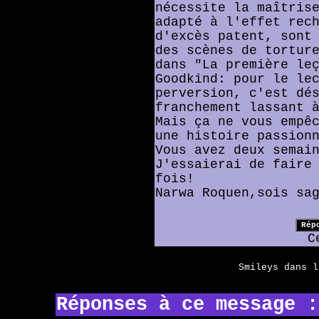
nécessite la maîtris
adapté à l'effet rec
d'excès patent, sont
des scènes de tortur
dans "La première le
Goodkind: pour le le
perversion, c'est dé
franchement lassant 
Mais ça ne vous empê
une histoire passion
Vous avez deux semai
J'essaierai de faire
fois!
Narwa Roquen,sois sa
C
Smileys dans 
Réponses à ce message :