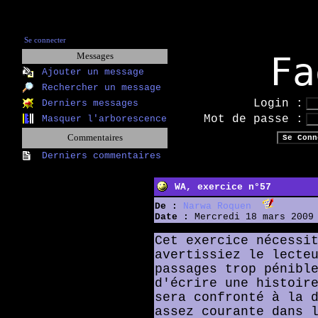
Se connecter
Fa
Messages
Ajouter un message
Rechercher un message
Login :
Derniers messages
Mot de passe :
Masquer l'arborescence
Commentaires
Derniers commentaires
WA, exercice n°57
De :
Narwa Roquen
Date :
Mercredi 18 mars 2009 
Cet exercice nécessi
avertissiez le lecte
passages trop pénibl
d'écrire une histoir
sera confronté à la 
assez courante dans 