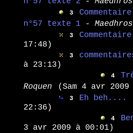
n°57 texte 2
- Maedhros
Commentaire
3
n°57 texte 1
- Maedhros
Commentaire
3
17:48)
commentaire
3
à 23:13)
Tr
4
Roquen
(Sam 4 avr 2009
Eh beh....
3
22:36)
Be
4
3 avr 2009 à 00:01)