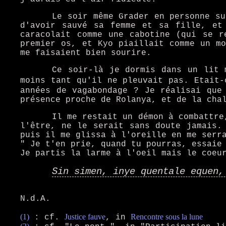
Le soir même Grader en personne su
d'avoir sauvé sa femme et sa fille, et 
caracolait comme une cabotine (qui se r
premier os, et Kyo piaillait comme un mo
me faisaient bien sourire.
Ce soir-là je dormis dans un lit 
moins tant qu'il ne pleuvait pas. Etait
années de vagabondage ? Je réalisai que
présence proche de Rolanya, et de la cha
Il me restait un démon à combattre
l'être, ne le serait sans doute jamais.
puis il me glissa à l'oreille en me serr
" Je t'en prie, quand tu pourras, essaie
Je partis la larme à l'oeil mais le coeu
Sin simen, inye quentale equen,
N.d.A.
(1)
Justice fauve
Rencontre sous la lune
:
cf.
, in