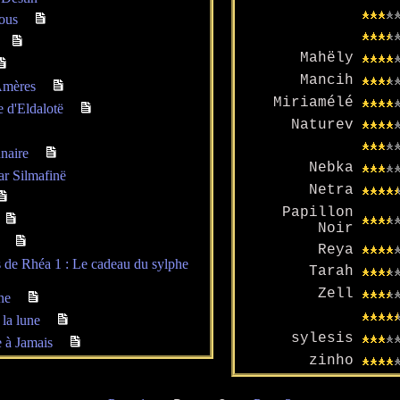
ous
Mahëly
Mancih
Amères
Miriamélé
e d'Eldalotë
Naturev
naire
Nebka
ar Silmafinë
Netra
Papillon
Noir
Reya
 de Rhéa 1 : Le cadeau du sylphe
Tarah
Zell
ne
 la lune
sylesis
 à Jamais
zinho