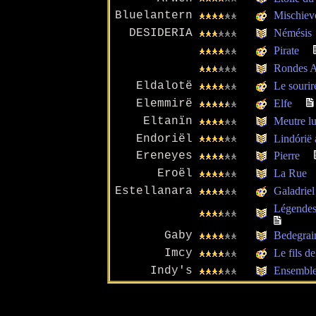
Bluelantern
Mischiev
DESIDERIA
Némésis
Pirate
Rondes 
Eldalotë
Le sourir
Elemmirë
Elfe
Eltanïn
Meutre lu
Endoriël
Lindórië 
Ereneyes
Pierre
Eroël
La Rue
Estellanara
Galadriel
Légendes
Gaby
Bedegrai
Imcy
Le fils de
Indy's
Ensemble