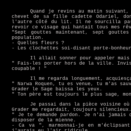
Quand je revins au matin suivant,
chevet de sa fille cadette Odariel, do
l'autre côté du lit. Il ne sourcilla pa
revoir ce visage qui hantait tous mes rê
"Sept gouttes maintenant, sept goutte
population.
- Quelles fleurs ?
- Les clochettes soi-disant porte-bonheu
Il allait sonner pour appeler mais
" Fais-les porter hors de la ville. Invi
coupable ! "
Il me regarda longuement, acquiesç
" Narwa Roquen, tu es venue, tu m'as sau
Grader le Sage baissa les yeux.
" Ton père est toujours le plus sage, mo
Je passai dans la pièce voisine où
Grader me regardait, toujours silencieux
" Je te demande pardon. Je n'ai jamais 
disposer de la mienne.
- Ca va ", marmonnai-je en m'éclipsant
j'aurais eu l'air ridicule.