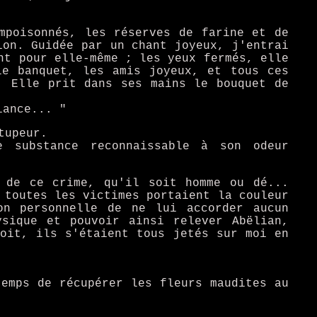
mpoisonnés, les réserves de farine et de
ion. Guidée par un chant joyeux, j'entrai
nt pour elle-même ; les yeux fermés, elle
le banquet, les amis joyeux, et tous ces
. Elle prit dans ses mains le bouquet de
.
iance... "
tupeur.
e substance reconnaissable à son odeur
e de ce crime, qu'il soit homme ou dé...
 toutes les victimes portaient la couleur
on personnelle de ne lui accorder aucun
ysique et pouvoir ainsi relever Abëlian,
soit, ils s'étaient tous jetés sur moi en
temps de récupérer les fleurs maudites au