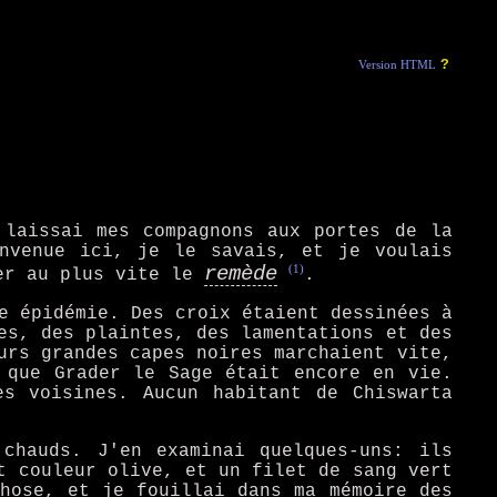
?
Version HTML
 laissai mes compagnons aux portes de la
envenue ici, je le savais, et je voulais
(1)
remède
ver au plus vite le
.
e épidémie. Des croix étaient dessinées à
es, des plaintes, des lamentations et des
urs grandes capes noires marchaient vite,
 que Grader le Sage était encore en vie.
es voisines. Aucun habitant de Chiswarta
 chauds. J'en examinai quelques-uns: ils
t couleur olive, et un filet de sang vert
chose, et je fouillai dans ma mémoire des