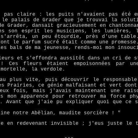
t pas claire : les puits n'avaient pas été e
 le palais de Grader que je trouvai la solut
de Grader, dansait gracieusement en chantonna
ns son esprit les musiciens, les lumières, 
 s'arrêta, un peu étourdie, près d'une table
dont le parfum sucré était comme une promesse
les bals de ma jeunesse, rends-moi mon insouc
leurs et s'effondra aussitôt dans un cri de s
! Ces fleurs étaient empoisonnées par un
 mortelle, la verdole.
au plus vite, puis découvrir le responsabl
es Prairies, ce génie malfaisant et vert dont
eux fois, mais j'avais maintenant une rais
is mon apparence pour retrouver ma force ph
. Avant que j'aie pu expliquer quoi que ce 
sine notre Abëlian, maudite sorcière ! "
se en redevenant invisible ; j'eus juste le 