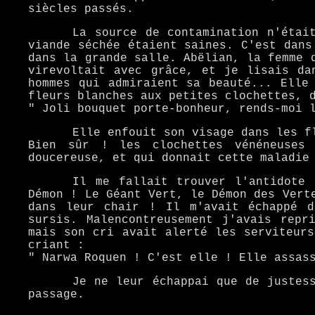
siècles passés.
La source de contamination n'étai
viande séchée étaient saines. C'est dans
dans la grande salle. Abëlian, la femme 
virevoltait avec grâce, et je lisais da
hommes qui admiraient sa beauté... Elle
fleurs blanches aux petites clochettes, 
" Joli bouquet porte-bonheur, rends-moi 
Elle enfouit son visage dans les f
Bien sûr ! les clochettes vénéneuses 
doucereuse, et qui donnait cette maladie
Il me fallait trouver l'antidote 
Démon ! Le Géant Vert, le Démon des Vert
dans leur chair ! Il m'avait échappé d
sursis. Malencontreusement j'avais repr
mais son cri avait alerté les serviteurs
criant :
" Narwa Roquen ! C'est elle ! Elle assas
Je ne leur échappai que de justes
passage.