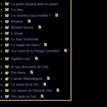
La petite flamme dans le panier
Un dieu
Un bonheur inaccessible ?
Bestiole
Moitiés-Soeurs
L'errant
Le haut verdoyant
La magie du chaos
Au coeur de la Vierge Guerrière
Papillon noir
Je suis descendu du Ciel...
Fée bleue
Laerale Maindargent
Le repos de la Fée
Les larmes de Khendis Daï
Des mots en l'air