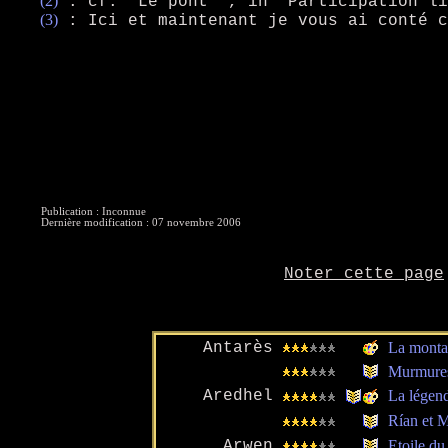
(2)
:
cf. "Le pont ", in "Participation l
(3)
:
Ici et maintenant je vous ai conté 
Publication : Inconnue
Dernière modification : 07 novembre 2006
Noter cette page
Antarès
La monta
Murmure
Aredhel
La légen
Rían et 
Arwen
Etoile du