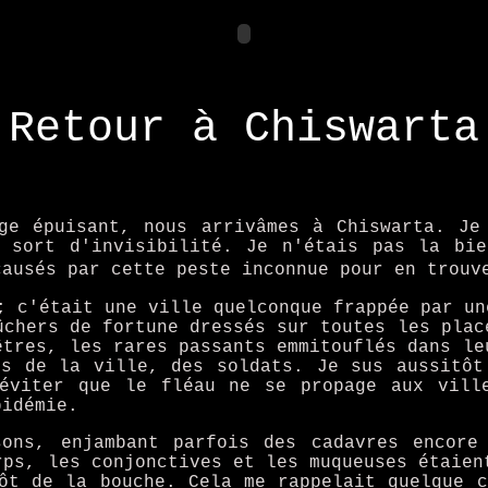
Retour à Chiswarta
ge épuisant, nous arrivâmes à Chiswarta. Je
 sort d'invisibilité. Je n'étais pas la bi
causés par cette peste inconnue pour en trou
; c'était une ville quelconque frappée par un
ûchers de fortune dressés sur toutes les plac
êtres, les rares passants emmitouflés dans le
es de la ville, des soldats. Je sus aussitôt
éviter que le fléau ne se propage aux vill
pidémie.
ons, enjambant parfois des cadavres encore
rps, les conjonctives et les muqueuses étaien
ôt de la bouche. Cela me rappelait quelque 