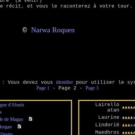
ibre" (à venir)
ce récit, et vous le raconterez à votre tour.
Narwa Roquen
©
identifier
: Vous devez vous
pour utiliser le sys
Page 1
Page 3
- Page 2 -
gne d'Abaris
Lairello
atan
s
Laurine
de de Magus
Lindorië
Morgan
Maedhros
 Destin