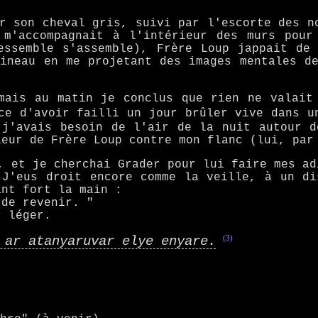
r son cheval gris, suivi par l'escorte des n
m'accompagnait à l'intérieur des murs pour
essemble s'assemble), Frère Loup jappait de
ineau en me projetant des images mentales d
mais au matin je conclus que rien ne valait
-ce d'avoir failli un jour brûler vive dans 
 j'avais besoin de l'air de la nuit autour d
leur de Frère Loup contre mon flanc (lui, par
, et je cherchai Grader pour lui faire mes ad
 J'eus droit encore comme la veille, à un di
ant fort la main :
 de revenir. "
r léger.
(3)
 ar atanyaruvar elye enyare.