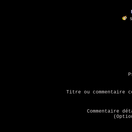
s
P
Titre ou commentaire c
Commentaire dét
(Optio