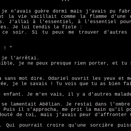
***
 je n'avais guère dormi mais j'avais pu fabr
nt la vie vacillait comme la flamme d'une 
s. J'allai à l'essentiel, à l'essentiel pou
ves. Je lui tendis la fiole :
s ce soir. Si tu peux me trouver d'autres 
r ! "
 je l'arrêtai.
sible, je ne peux presque rien porter, et tu 
a sans mot dire. Odariel ouvrit les yeux et m
vée, je le savais ! Tu vois que tu as bien fa
n enfant. Je m'en vais, il y a d'autres malad
 se lamentait Abëlian. Je restai dans l'ombre
. Puis il s'approcha, me prit la main qu'il p
douté de toi, mais j'avais peur d'affronter 
. Qui pourrait croire qu'une sorcière pui