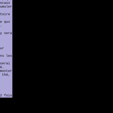
ocaux
umuler
toire
e qux
.
y sera
ur
ns les
serai
é.
monter
 thé,
2 fois