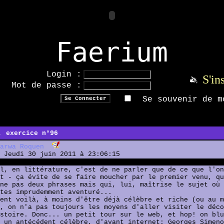
Faerium
Login :
S'in
Mot de passe :
Se souvenir de m
, exercice n°96
arwa Roquen
Jeudi 30 juin 2011 à 23:06:15
l, en littérature, c'est de ne parler que de ce que l'on
t - ça évite de se faire moucher par le premier venu, qu
ne pas deux phrases mais qui, lui, maîtrise le sujet où 
tes imprudemment aventuré...
ent voilà, à moins d'être déjà célèbre et riche (ou au m
, on n'a pas toujours les moyens d'aller visiter le déco
stoire. Donc... un petit tour sur le web, et hop! on blu
 un antécédent célèbre, d'avant internet: Georges Simeno