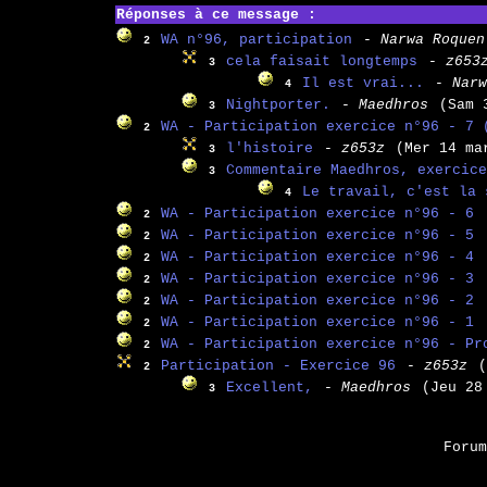
Réponses à ce message :
WA n°96, participation
- Narwa Roquen
2
cela faisait longtemps
- z653
3
Il est vrai...
- Narw
4
Nightporter.
- Maedhros
(Sam 
3
WA - Participation exercice n°96 - 7 
2
l'histoire
- z653z
(Mer 14 ma
3
Commentaire Maedhros, exercice
3
Le travail, c'est la 
4
WA - Participation exercice n°96 - 6
2
WA - Participation exercice n°96 - 5
2
WA - Participation exercice n°96 - 4
2
WA - Participation exercice n°96 - 3
2
WA - Participation exercice n°96 - 2
2
WA - Participation exercice n°96 - 1
2
WA - Participation exercice n°96 - Pr
2
Participation - Exercice 96
- z653z
(
2
Excellent,
- Maedhros
(Jeu 28
3
Foru