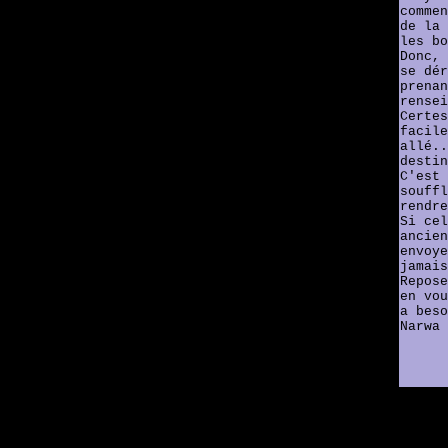
commen
de la 
les bo
Donc, 
se dér
prenan
rensei
Certes
facile
allé..
destin
C'est 
souffl
rendre
Si cel
ancien
envoye
jamais
Repose
en vou
a beso
Narwa 