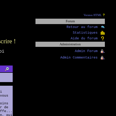
?
Version HTML
Forum
Retour au forum
Statistiques
Aide du forum
scrire !
Administration
oi
Admin Forum
Admin Commentaires
i
vous
oins
r de
ffe...
n, qui