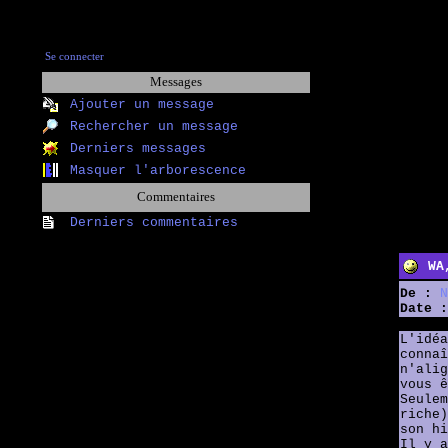
Se connecter
Messages
Ajouter un message
Rechercher un message
Derniers messages
Masquer l'arborescence
Commentaires
Derniers commentaires
WA
De :
N
Date :
L'idéa
connaî
n'alig
vous ê
Seulem
riche)
son hi
Il y a