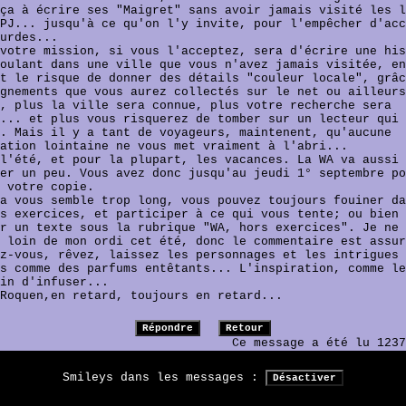
ça à écrire ses "Maigret" sans avoir jamais visité les l
PJ... jusqu'à ce qu'on l'y invite, pour l'empêcher d'acc
urdes...
votre mission, si vous l'acceptez, sera d'écrire une his
oulant dans une ville que vous n'avez jamais visitée, en
t le risque de donner des détails "couleur locale", grâc
gnements que vous aurez collectés sur le net ou ailleurs
, plus la ville sera connue, plus votre recherche sera
... et plus vous risquerez de tomber sur un lecteur qui 
. Mais il y a tant de voyageurs, maintenent, qu'aucune
ation lointaine ne vous met vraiment à l'abri...
l'été, et pour la plupart, les vacances. La WA va aussi
er un peu. Vous avez donc jusqu'au jeudi 1° septembre po
 votre copie.
a vous semble trop long, vous pouvez toujours fouiner da
s exercices, et participer à ce qui vous tente; ou bien
r un texte sous la rubrique "WA, hors exercices". Je ne 
 loin de mon ordi cet été, donc le commentaire est assur
z-vous, rêvez, laissez les personnages et les intrigues 
s comme des parfums entêtants... L'inspiration, comme le
in d'infuser...
Roquen,en retard, toujours en retard...
Ce message a été lu 1237
Smileys dans les messages :