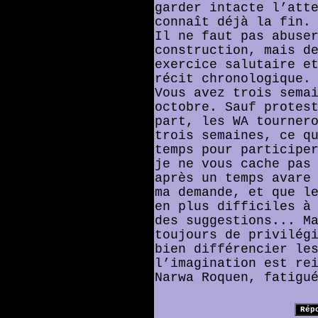
garder intacte l’att
connaît déjà la fin.
Il ne faut pas abuse
construction, mais d
exercice salutaire e
récit chronologique.
Vous avez trois sema
octobre. Sauf protes
part, les WA tourner
trois semaines, ce q
temps pour participe
je ne vous cache pas
après un temps avare
ma demande, et que l
en plus difficiles à
des suggestions... M
toujours de privilég
bien différencier le
l’imagination est re
Narwa Roquen, fatigu