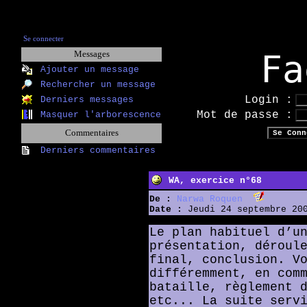
Se connecter
Fa
Messages
Ajouter un message
Rechercher un message
Login :
Derniers messages
Mot de passe :
Masquer l'arborescence
Commentaires
Derniers commentaires
WA, exercice n°68
De :
Narwa Roquen
Date :
Jeudi 24 septembre 200
Le plan habituel d’u
présentation, déroul
final, conclusion. V
différemment, en com
bataille, règlement 
etc... La suite serv