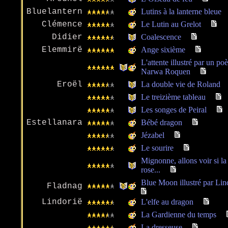
Bluelantern
Lutins à la lanterne bleue
Clémence
Le Lutin au Grelot
Didier
Coalescence
Elemmirë
Ange sixième
L'attente illustré par un p
Narwa Roquen
Eroël
La double vie de Roland
Le treizième tableau
Les songes de Peiral
Estellanara
Bébé dragon
Jézabel
Le sourire
Mignonne, allons voir si la
rose...
Blue Moon illustré par Lin
Fladnag
Lindorië
L'elfe au dragon
La Gardienne du temps
La dresseuse