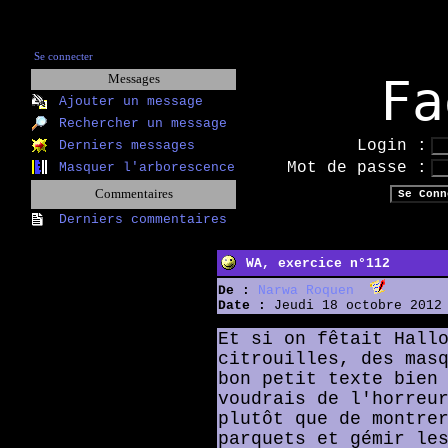
Se connecter
Fa
Messages
Ajouter un message
Rechercher un message
Login :
Derniers messages
Mot de passe :
Masquer l'arborescence
Commentaires
Derniers commentaires
WA, exercice n°112
De :
Narwa Roquen
Date :
Jeudi 18 octobre 2012 
Et si on fêtait Hall
citrouilles, des mas
bon petit texte bien
voudrais de l'horreu
plutôt que de montre
parquets et gémir le