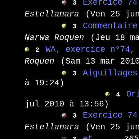
Exercice 74
3
Estellanara
(Ven 25 ju
Commentaire
3
Narwa Roquen
(Jeu 18 m
WA, exercice n°74,
2
Roquen
(Sam 13 mar 201
Aiguillages
3
à 19:24)
Or
4
jul 2010 à 13:56)
Exercice 74
3
Estellanara
(Ven 25 ju
et...
- z65