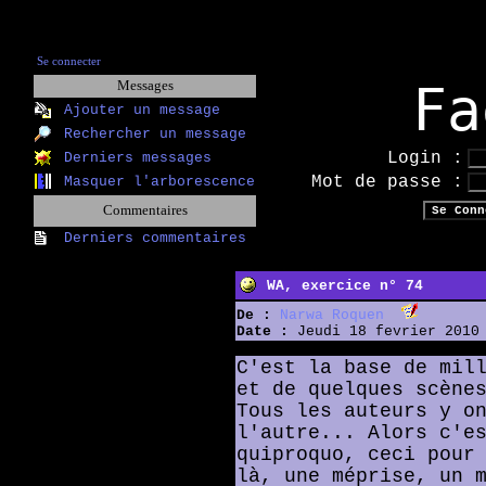
Se connecter
Fa
Messages
Ajouter un message
Rechercher un message
Login :
Derniers messages
Mot de passe :
Masquer l'arborescence
Commentaires
Derniers commentaires
WA, exercice n° 74
De :
Narwa Roquen
Date :
Jeudi 18 fevrier 2010 
C'est la base de mil
et de quelques scène
Tous les auteurs y o
l'autre... Alors c'e
quiproquo, ceci pour
là, une méprise, un 