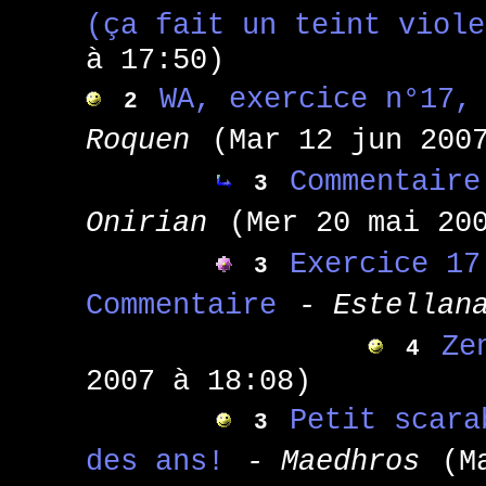
(ça fait un teint viole
à 17:50)
WA, exercice n°17,
2
Roquen
(Mar 12 jun 200
Commentaire
3
Onirian
(Mer 20 mai 20
Exercice 17
3
Commentaire
- Estellan
Ze
4
2007 à 18:08)
Petit scara
3
des ans!
- Maedhros
(M