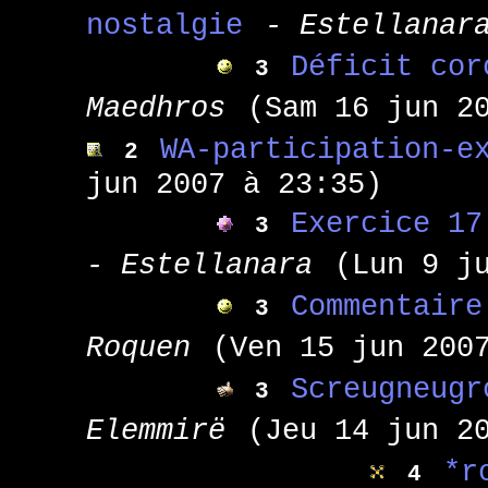
nostalgie
- Estellanar
Déficit cor
3
Maedhros
(Sam 16 jun 2
WA-participation-e
2
jun 2007 à 23:35)
Exercice 17
3
- Estellanara
(Lun 9 j
Commentaire
3
Roquen
(Ven 15 jun 200
Screugneugr
3
Elemmirë
(Jeu 14 jun 2
*r
4