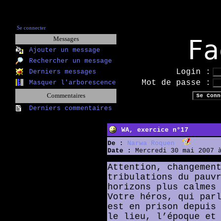
Se connecter
Fa
Messages
Ajouter un message
Rechercher un message
Login :
Derniers messages
Mot de passe :
Masquer l'arborescence
Commentaires
Derniers commentaires
WA, exercice n°17
De :
Narwa Roquen
Date :
Mercredi 30 mai 2007 à
Attention, changemen
tribulations du pauv
horizons plus calmes
Votre héros, qui par
est en prison depuis
le lieu, l’époque et