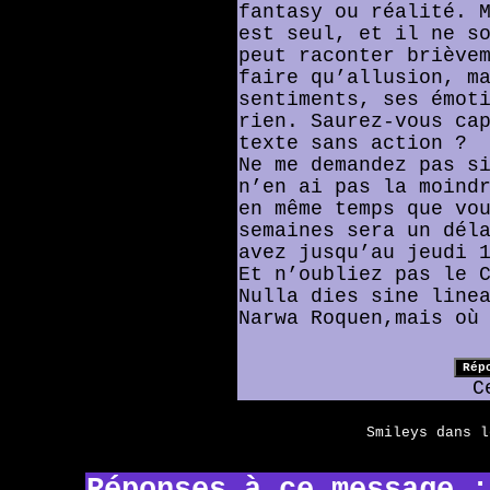
fantasy ou réalité. 
est seul, et il ne s
peut raconter briève
faire qu’allusion, m
sentiments, ses émot
rien. Saurez-vous ca
texte sans action ?
Ne me demandez pas s
n’en ai pas la moind
en même temps que vo
semaines sera un dél
avez jusqu’au jeudi 
Et n’oubliez pas le 
Nulla dies sine line
Narwa Roquen,mais où
C
Smileys dans 
Réponses à ce message :