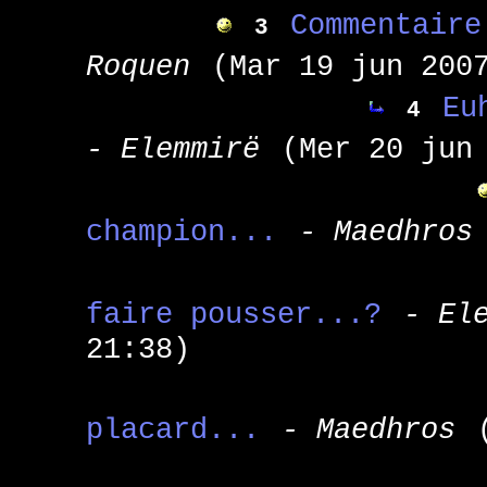
Commentaire
3
Roquen
(Mar 19 jun 200
Eu
4
- Elemmirë
(Mer 20 jun
champion...
- Maedhros
faire pousser...?
- El
21:38)
placard...
- Maedhros