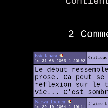
contien
2 Comm
Estellanara
Critique
le 31-08-2005 à 20h02
Le début ressembl
prose. Ca peut se
réflexion sur le 
vie... C'est somb
Narwa Roquen
J'aime b
le 29-10-2004 à 19h11