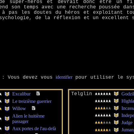
e super-héros et devrait donc être un fil
end son temps avec une recherche poussée dan
 à pas les doutes du héros et exploitant to
sychologie, de la réflexion et un excellent 
identifier
: Vous devez vous
pour utiliser le sys
Excalibur
Telglin
Godzil
Highla
Le treizième guerrier
Incass
Willow
Indep
Alien le huitième
passager
Judge
Aux portes de l'au-delà
Juman