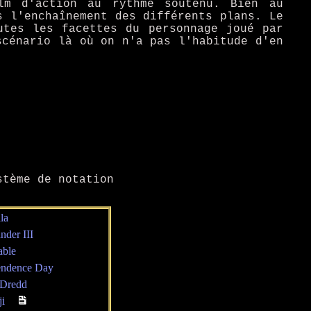
m d'action au rythme soutenu. Bien au
s l'enchaînement des différents plans. Le
utes les facettes du personnage joué par
scénario là où on n'a pas l'habitude d'en
tème de notation
la
nder III
able
endence Day
 Dredd
ji