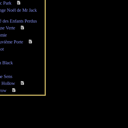
ic Park
nge Noël de Mr Jack
é des Enfants Perdus
ne Verte
mie
uvième Porte
ot
x
n Black
me Sens
y Hollow
row