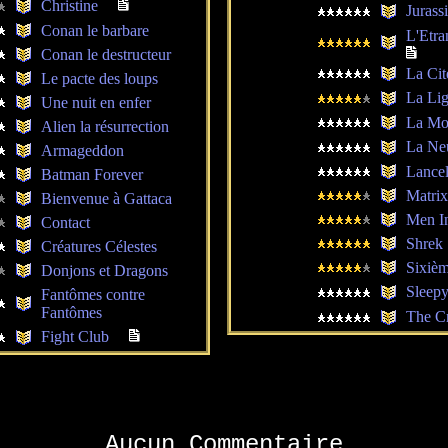
Christine
Jurass
Conan le barbare
L'Etra
Conan le destructeur
La Cit
Le pacte des loups
La Lig
Une nuit en enfer
La Mo
Alien la résurrection
La Ne
Armageddon
Lancel
Batman Forever
Matri
Bienvenue à Gattaca
Men I
Contact
Shrek
Créatures Célestes
Sixiè
Donjons et Dragons
Sleep
Fantômes contre
Fantômes
The C
Fight Club
Aucun Commentaire