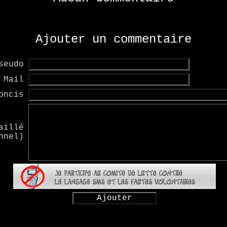
Ajouter un commentaire
seudo
Mail
oncis
aillé
nnel)