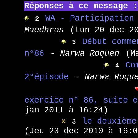
Réponses à ce message :
WA - Participation
2
Maedhros
(Lun 20 dec 2
Début comme
3
n°86
- Narwa Roquen
(M
Co
4
2°épisode
- Narwa Roqu
exercice n° 86, suite e
jan 2011 à 16:24)
le deuxième
3
(Jeu 23 dec 2010 à 16:0