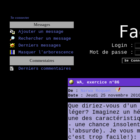
Se connecter
Fa
Messages
Ajouter un message
Rechercher un message
Login :
Derniers messages
Mot de passe :
Masquer l'arborescence
Commentaires
Derniers commentaires
WA, exercice n°86
De :
Narwa Roquen
Date :
Jeudi 25 novembre 2010
Que diriez-vous d'un
léger? Imaginez un h
une des caractéristi
- une chance insolen
l'absurde). Je vous 
c'est trop facile!):