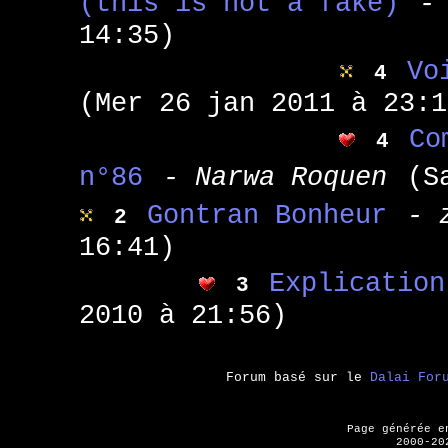
(this is not a fake)
-
14:35)
Vo
4
(Mer 26 jan 2011 à 23:1
Co
4
n°86
- Narwa Roquen
(S
Gontran Bonheur
- 
2
16:41)
Explication
3
2010 à 21:56)
Forum basé sur le
Dalai For
Page générée 
2000-20