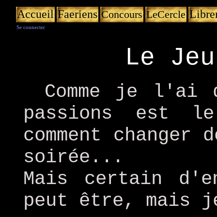
Accueil
Faeriens
Libre
Concours
LeCercle
Se connecter
Le Jeu
Comme je l'ai 
passions est l
comment changer d
soirée...
Mais certain d'e
peut être, mais j