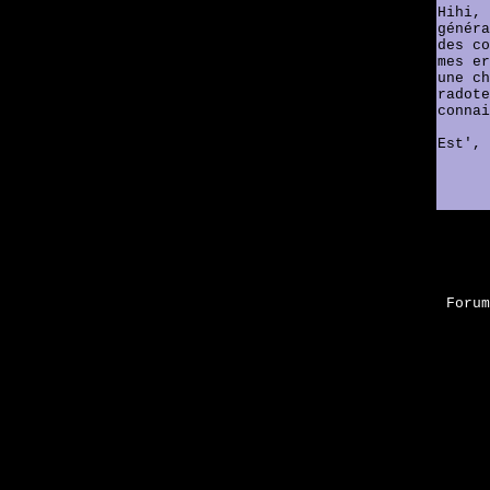
Hihi, 
généra
des co
mes er
une ch
radote
connai
Est', 
Foru