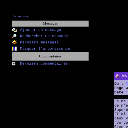
Se connecter
Messages
Ajouter un message
Rechercher un message
Derniers messages
Masquer l'arborescence
Commentaires
Derniers commentaires
WA
De :
E
Page w
Date :
Je ne 
ce n'e
Superb
"T’ai-
deux v
"Je de
Bien v