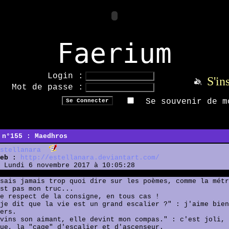
Faerium
Login :
S'in
Mot de passe :
Se souvenir de m
 n°155 : Maedhros
stellanara
eb :
http://estellanara.deviantart.com/
Lundi 6 novembre 2017 à 10:05:28
sais jamais trop quoi dire sur les poèmes, comme la métr
st pas mon truc...
e respect de la consigne, en tous cas !
je dit que la vie est un grand escalier ?" : j'aime bien
ers.
vins son aimant, elle devint mon compas." : c'est joli, 
ue, la "cage" d'escalier et d'ascenseur.