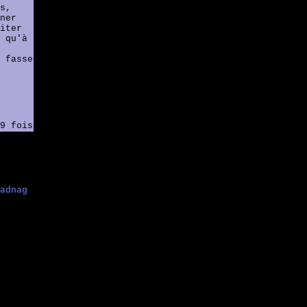
s,
ner
iter
 qu'à
 fasse
9 fois
adnag