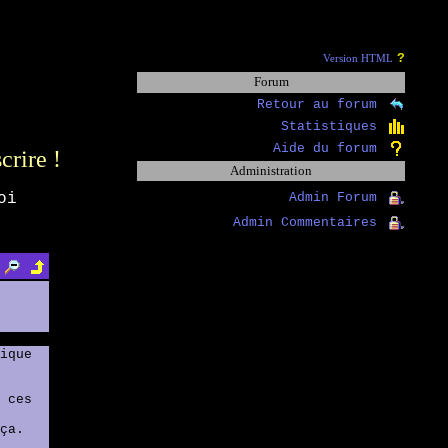
?
Version HTML
Forum
Retour au forum
Statistiques
Aide du forum
scrire !
Administration
oi
Admin Forum
Admin Commentaires
ique
 ces
ça.