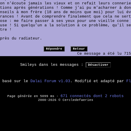
on n'écoute jamais les vieux et on refait leurs connerie
tions après générations ! Comme j'ai pu m'acharner à don
nseils à mon frère (18 ans de moins que moi) pour lui év
rances ! Avant de comprendre finalement que cela ne sert
ose : me faire passer à ses yeux pour une vieille conne
use ! Si quelqu’un a la solution à ce problème, qu'il se
tre !
près du radiateur.
Ce message a été lu 715
Smileys dans les messages :
m basé sur le
Dalai Forum v1.03
. Modifié et adapté par
Fl
671 connectés dont 2 robots
Page générée en 5099 ms -
2000-2026 © Cercledefaeries