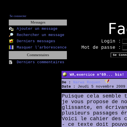
Se connecter
Fa
Messages
Ajouter un message
Rechercher un message
Login :
Derniers messages
Mot de passe :
Masquer l'arborescence
Commentaires
Derniers commentaires
WA,exercice n°69... bis!
De :
Narwa Roquen
Date :
Jeudi 5 novembre 2009 
Puisque cela semble 
je vous propose de n
glissante, en écriva
plusieurs passages é
Voici le cahier des 
- ce texte doit pouv