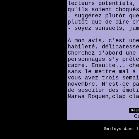
lecteurs potentiels,
qu'ils soient choqué
- suggérez plutôt qu
plutôt que de dire c
- soyez sensuels, ja
A mon avis, c'est un
habileté, délicatess
Cherchez d'abord une
personnages s'y prêt
cadre. Ensuite... ch
sans le mettre mal à
Vous avez trois sema
novembre. N'est-ce p
de susciter des émot
Narwa Roquen,clap cl
C
Smileys dans 