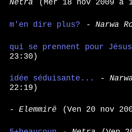
Netra
(Mer 18 nov 2009 à 
m'en dire plus?
- Narwa R
qui se prennent pour Jésu
23:30)
idée séduisante...
- Narw
22:19)
- Elemmirë
(Ven 20 nov 20
5+beaucoup
- Netra
(Ven 2