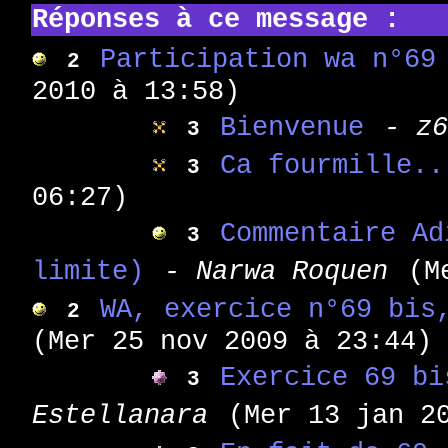
Réponses à ce message :
Participation wa n°69
2
2010 à 13:58)
Bienvenue
- z
3
Ca fourmille..
3
06:27)
Commentaire Ad
3
limite)
- Narwa Roquen
(M
WA, exercice n°69 bis
2
(Mer 25 nov 2009 à 23:44)
Exercice 69 bi
3
Estellanara
(Mer 13 jan 2