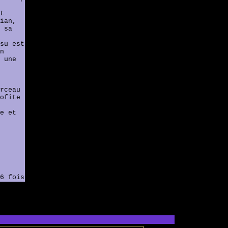
t
ian,
 sa
su est
n
 une
rceau
ofite
e et
6 fois