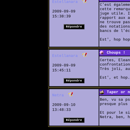
Estellanara
C'est égaleme
cette remarqu
2009-09-09
juge utile. I
15:38:39
rapport aux a
ne trouve pas
des notations
bancs de l'éc
Est', hop hop
Choups !
Estellanara
Certes, Elean
confrontation
2009-09-09
Très joli, au
15:45:11
Est', et hop.
Taper or n
Netra
Ben, vu sa ps
presque plus 
2009-09-10
13:48:33
Et pour le si
Netra, ben, h