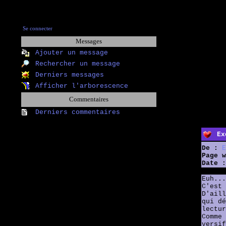
Se connecter
Messages
Ajouter un message
Rechercher un message
Derniers messages
Afficher l'arborescence
Commentaires
Derniers commentaires
Ex
De :
E
Page w
Date :
Euh...
C'est 
D'aill
qui dé
lectur
Comme 
versif