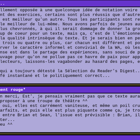
..
llement opposée à une quelconque idée de notation voire 
nt des exercices, certains sont plus réussis que d'autre
 est meilleur qu'un autre. Tous les participants sont re
le meilleur de lui-même. Nous avons parfois de jeunes au
lus chevronnés, à qui il serait dommage de donner la gro
up de coeur pour un texte, mais ça, c'est de l'émotionne
la qualité intrinsèque du texte. Et je serais bien en pe
 trois ou quatre ou plus, car chacun est différent et po
rver le caractère informel et convivial de la WA, où les
nse est dans le partage des expériences, sans souci de p
uvage pour qu'on ne pollue pas ce havre de paix pour app
lecteurs, laissons-les vagabonder au hasard des pages, e
qui a toujours détesté la Sélection du Reader's Digest..
fé instantané et le politiquement correct...
ment rouge*
n merci, Est', je pensais vraiment pas que ce texte aura
proposer à une troupe de théâtre ^^
 oui, elles est carrément vaniteuse, et même un poil cru
arfaits, et puis elle est plus piquante comme ça, je tro
 entre Brian et Sean, l'issue est prévisible : Brian, il
ter...
eu ^^