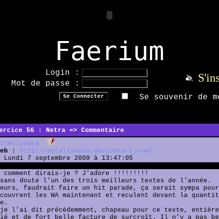
Faerium
Login :
S'in
Mot de passe :
Se souvenir de m
ercice 56 : Netra => Commentaire
stellanara
eb :
http://estellanara.deviantart.com/
Lundi 7 septembre 2009 à 13:47:05
 comment dirais-je ? J'adore !!!!!!!!!
sans doute l'un des trois meilleurs textes de l'année.
eurs, faudrait faire un hit parade, ça serait sympa pour
couvrent les WA maintenant et reculent devant la quantit
e.
je l’ai dit précédemment, chapeau pour ce texte, entière
ié et de fort belle facture de surcroît. Il n’y a pas be