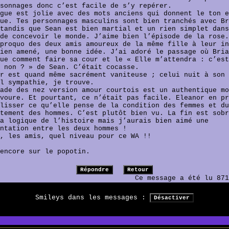
sonnages donc c’est facile de s’y repérer.
gue est jolie avec des mots anciens qui donnent le ton e
ue. Tes personnages masculins sont bien tranchés avec Br
tandis que Sean est bien martial et un rien simplet dans
de concevoir le monde. J’aime bien l’épisode de la rose.
proquo des deux amis amoureux de la même fille à leur in
ien amené, une bonne idée. J’ai adoré le passage où Bria
ue comment faire sa cour et le « Elle m’attendra : c’est
 non ? » de Sean. C’était cocasse.
r est quand même sacrément vaniteuse ; celui nuit à son
l sympathie, je trouve.
ade des nez version amour courtois est un authentique mo
voure. Et pourtant, ce n’était pas facile. Eleanor en pr
lisser ce qu’elle pense de la condition des femmes et du
tement des hommes. C’est plutôt bien vu. La fin est sobr
a logique de l’histoire mais j’aurais bien aimé une
ntation entre les deux hommes !
, les amis, quel niveau pour ce WA !!
encore sur le popotin.
Ce message a été lu 871
Smileys dans les messages :