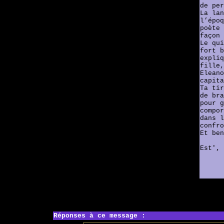
de per
La lan
l’époq
poète 
façon 
Le qui
fort b
expliq
fille,
Eleano
capita
Ta tir
de bra
pour g
compor
dans l
confro
Et ben
Est', 
Réponses à ce message :