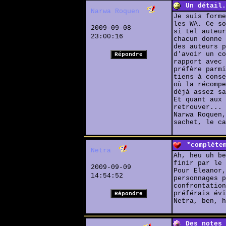
Un détail.
Narwa Roquen
Je suis forme
les WA. Ce so
2009-09-08
si tel auteur
23:00:16
chacun donne 
des auteurs p
d'avoir un co
rapport avec 
préfère parmi
tiens à conse
où la récompe
déjà assez sa
Et quant aux 
retrouver...
Narwa Roquen,
sachet, le ca
*complète
Netra
Ah, heu uh be
finir par le 
2009-09-09
Pour Eleanor,
14:54:52
personnages p
confrontation
préférais évi
Netra, ben, h
Des notes