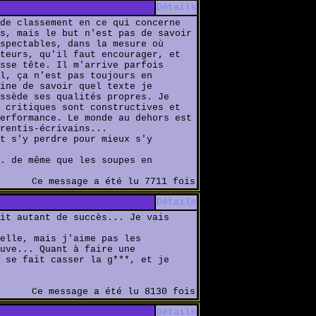
Détails
de classement en ce qui concerne
s, mais le but n'est pas de savoir
spectables, dans la mesure où
teurs, qu'il faut encourager, et
sse tête. Il m'arrive parfois
l, ça n'est pas toujours en
ine de savoir quel texte je
ssède ses qualités propres. Je
 critiques sont constructives et
erformance. Le monde au dehors est
rentis-écrivains...
t s'y perdre pour mieux s'y
. de même que les soupes en
Ce message a été lu 7711 fois
Détails
it autant de succès... Je vais
elle, mais j'aime pas les
uve... Quant à faire une
 se fait casser la g***, et je
Ce message a été lu 8130 fois
Détails