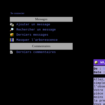
Se connecter
Messages
Ajouter un message
Rechercher un message
Derniers messages
Masquer l'arborescence
Commentaires
Derniers commentaires
WA
De :
N
Date :
Allez,
simple
l’obse
Votre 
pièce 
moins 
la pre
Vous a