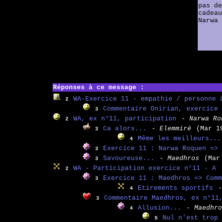
pas de
cadeau
Narwa
Réponses à ce message :
WA-Exercice 11 - empathie / personne 
2
Commentaire Onirian, exercice 
3
WA, ex n°11, participation
- Narwa Ro
2
Ca alors...
- Elemmirë
(Mar 1
3
Même les meilleurs...
4
Exercice 11 : Narwa Roquen => 
3
Savoureuse...
- Maedhros
(Mar
3
WA - Participation exercice n°11 - A
2
Exercice 11 : Maedhros => Comm
3
Etirements sportifs
-
4
Commentaire Maedhros, ex n°11
3
Allusion...
- Maedhro
4
Nul n'est trop 
5