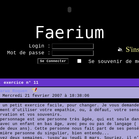
Faerium
Login :
S'in
Mot de passe :
Se souvenir de m
, exercice n° 11
arwa Roquen
Mercredi 21 fevrier 2007 à 18:38:06
 un petit exercice facile, pour changer. Je vous demande
ment d’utiliser votre empathie, ou, à défaut, votre sens
rvation et vos souvenirs.
personnage est une personne très âgée, qui est seule dan
avec un enfant en bas âge, avec peu ou pas de langage ( 
de deux ans). Cette personne nous fait part de ses pensé
mière personne du singulier, bien entendu...
vez deux semaines, jusqu’au jeudi 8 mars. Souriez, il n’