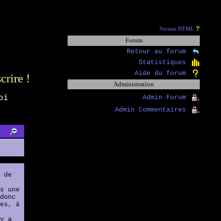
?
Version HTML
Forum
Retour au forum
Statistiques
Aide du forum
scrire !
Administration
oi
Admin Forum
Admin Commentaires
 de
s une
donc
es, à
y a