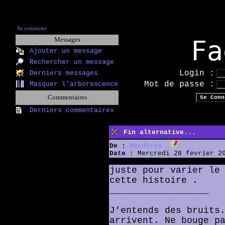
Se connecter
Fa
Messages
Ajouter un message
Rechercher un message
Login :
Derniers messages
Mot de passe :
Masquer l'arborescence
Commentaires
Derniers commentaires
Fin alternative...
De :
Maedhros
Date :
Mercredi 28 fevrier 20
juste pour varier le
cette histoire .
__________________
J’entends des bruits
arrivent. Ne bouge p