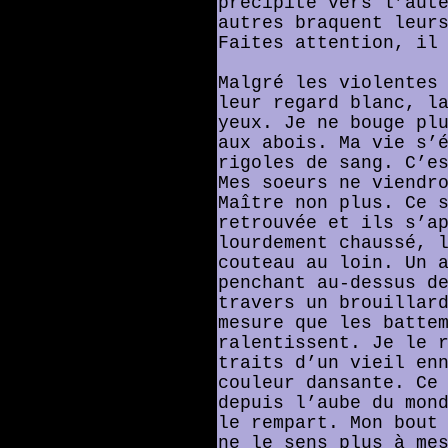
précipite vers l’aut
autres braquent leur
Faites attention, il
Malgré les violentes
leur regard blanc, l
yeux. Je ne bouge pl
aux abois. Ma vie s’
rigoles de sang. C’e
Mes soeurs ne viendr
Maître non plus. Ce 
retrouvée et ils s’a
lourdement chaussé, 
couteau au loin. Un 
penchant au-dessus d
travers un brouillar
mesure que les batte
ralentissent. Je le 
traits d’un vieil en
couleur dansante. Ce
depuis l’aube du mon
le rempart. Mon bout
ne le sens plus à me