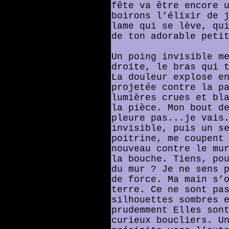
fête va être encore 
boirons l’élixir de 
lame qui se lève, qu
de ton adorable peti
Un poing invisible m
droite, le bras qui 
La douleur explose e
projetée contre la p
lumières crues et bl
la pièce. Mon bout d
pleure pas...je vais
invisible, puis un s
poitrine, me coupent
nouveau contre le mu
la bouche. Tiens, po
du mur ? Je ne sens 
de force. Ma main s’
terre. Ce ne sont pa
silhouettes sombres 
prudemment Elles son
curieux boucliers. U