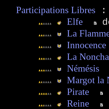
Participations Libres
:
Elfe
de
La Flamme
Innocence
La Noncha
Némésis
Margot la 
Pirate
d
Reine
d