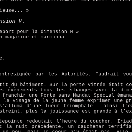
ieuse... »
nsion V.
eport pour la dimension H »
n magazine et marmonna :
e.
ontresignée par les Autorités. Faudrait vo
tit du bâtiment. Sur la porte vitrée était co
es évènements tous les échanges avec la dime
 franchir une Porte sans Mandat Spécial émana
e le visage de la jeune femme exprimer une gr
s’alluma d’une lueur triomphale – ainsi l’e
streint, plus la jouissance est grande à l’ex
tepointe redoutait l’heure du coucher. Iria
t la nuit précédente, un cauchemar terrifia
e un peu, mais le coeur n’y était pas. Elle 