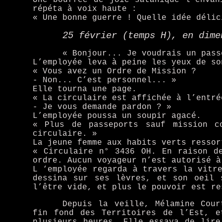
répéta à voix haute :
« Une bonne guerre ! Quelle idée délic
25 février (temps H), en dime
« Bonjour... Je voudrais un pass
L’employée leva à peine les yeux de so
« Vous avez un Ordre de Mission ?
- Non... C’est personnel... »
Elle tourna une page.
« La circulaire est affichée à l’entré
- Je vous demande pardon ? »
L’employée poussa un soupir agacé.
« Plus de passeports sauf mission c
circulaire. »
La jeune femme aux habits verts ressor
« Circulaire n° 3436 OH. En raison d
ordre. Aucun voyageur n’est autorisé à
L ‘employée regarda à travers la vitr
dessina sur ses lèvres, et son oeil 
l’être vide, et plus le pouvoir est re
Depuis la veille, Mélamine Cour
fin fond des Territoires de l’Est, e
plusieurs heures. Elle essaya de lir