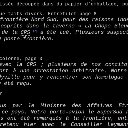
issée découpée dans du papier d’emballage, pu
ue faits divers. Entrefilet page 8.
frontière Nord-Sud, pour des raisons ind
 esprits dans la taverne « La Chope Bleu
(2)
 de la
CRS
a été tué. Plusieurs suspec
u poste-frontière.
colonne, page 3
avec la CRS ; plusieurs de nos concito
ort à une arrestation arbitraire. Notre
dyville pour y rencontrer son homologue 
e été reçu.
r
nus par le Ministre des Affaires Etr
 ce pays. Notre porte-avion le SuperSud 
es ont été remarqués à la frontière, ent
tretenu hier avec le Conseiller Leyman