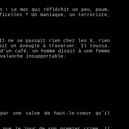
n ! Le mec qui réfléchit un peu, poum,
ficelles ? Un maniaque, un terroriste,
Il ne se passait rien chez les V, rien
ait un aveugle à traverser. Il toussa.
 d’un café, un homme disait à une femme
valanche insupportable.
par une salve de haut-le-coeur qu’il
e que le jour de son premier crime, il