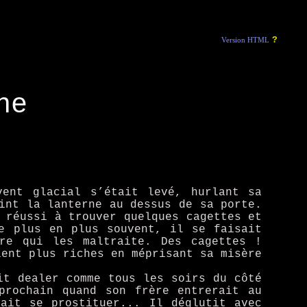
?
Version HTML
ne
ent glacial s’était levé, hurlant sa
int la lanterne au dessus de sa porte.
 réussi à trouver quelques cagettes et
e plus en plus souvent, il se faisait
re qui les maltraite. Des cagettes !
ient plus riches en méprisant sa misère
it dealer comme tous les soirs du côté
prochain quand son frère entrerait au
ait se prostituer... Il déglutit avec