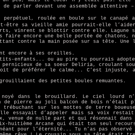
n de parler devant une assemblée attentive –
s perpétuel, roulée en boule sur le canapé 
t-être sa vieille amie pourrait-elle l’aider
rts, vinrent se blottir contre elle. Lagune s
s faire encore une belle portée de chatons, n
ttant contre la main posée sur sa tête. Une 
nt encore à ses oreilles.
tits-enfants... ou au pire tu pourrais adopte
 pernicieux de sa soeur Deliria, croulant sou
oit de préférer le calme... C’est injuste, 
grouillaient des petites boules remuantes.
 noyé dans le brouillard. Le ciel lourd n’
n de pierre au joli balcon de bois n’était p
, trébuchant sur les mottes de terre boueus
Elle essayait d’appeler mais sa voix restait
x, venue de nulle part et qui résonnait dans 
ix-huitième Arcane qui était ton seul recour
néant pour l’éternité... Tu n’as pas observé 
même rêve ! Le coussin sous sa tête était tr