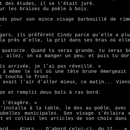
t des études, il se l’était juré.
ur les braises du poêle à bois.
nds pour son mince visage barbouillé de rim
.
gars, ils préfèrent Cindy parce qu’elle a plu
la près d’elle, la prit dans ses bras où ell
 quatorze. Quand tu seras grande, tu seras b
n, allez, on va manger un peu, et puis tu dor
is arrivée, je l’ai pas réveillé. »
s à même le sol où une tête brune émergeait 
i toucha le front.
 avait l’air d’aller mieux, ce matin... Vien
pe et remplit deux bols à ras bord.
 l’étagère. »
s’installa à la table, le dos au poêle, avec 
ubelles municipales. Son visage s’éclaira 
it et collait les articles de son choix dans 
ard... Alors... D’abord celui-ci, du 17... »