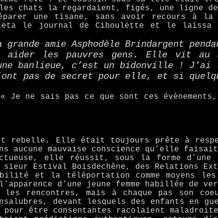
les chats la regardaient, figés, une ligne de
éparer une tisane, sans avoir recours à la 
leta le journal de Ciboulette et le laissa
a grande amie Asphodèle Brindargent penda
 aider les pauvres gens. Elle vit au 
une banlieue, c’est un bidonville ! J’ai 
’ont pas de secret pour elle, et si quelq
 « Je ne sais pas ce que sont ces évènements,
nt rebelle. Elle était toujours prête à resp
ns aucune mauvaise conscience qu’elle faisait
uctueuse, elle réussit, sous la forme d’une 
 sieur Estival Boisdechêne, des Relations Ext
ibilité et la téléportation comme moyens les
l’apparence d’une jeune femme habillée de ver
r les rencontres, mais à chaque pas son coe
nsalubres, devant lesquels des enfants en gu
 pour être consentantes racolaient maladroit