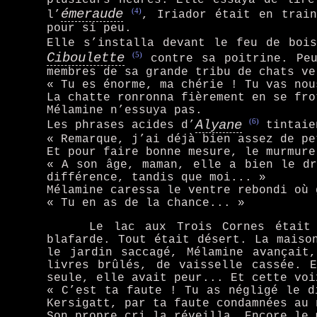
(4)
émeraude
l’
, Iriador était en trai
pour si peu.
Elle s’installa devant le feu de boi
(5)
Ciboulette
contre sa poitrine. Peu
membres de sa grande tribu de chats ve
« Tu es énorme, ma chérie ! Tu vas nou
La chatte ronronna fièrement en se fro
Mélamine n’essuya pas.
(6)
Alyane
Les phrases acides d’
tintaie
« Remarque, j’ai déjà bien assez de pe
Et pour faire bonne mesure, le murmure
« A son âge, maman, elle a bien le dr
différence, tandis que moi... »
Mélamine caressa le ventre rebondi où 
« Tu en as de la chance... »
Le lac aux Trois Cornes était
blafarde. Tout était désert. La maiso
le jardin saccagé, Mélamine avançait
livres brûlés, de vaisselle cassée. 
seule, elle avait peur... Et cette voi
« C’est ta faute ! Tu as négligé le d
Kersigatt, par ta faute condamnées au 
Son propre cri la réveilla. Encore le 