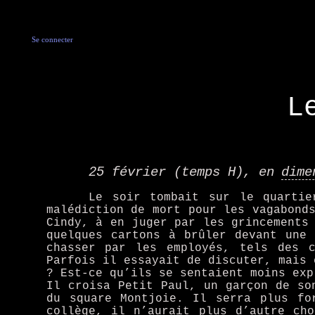
Se connecter
L
25 février (temps H), en
dime
Le soir tombait sur le quartie
malédiction de mort pour les vagabond
Cindy, à en juger par les grincements
quelques cartons à brûler devant une
chasser par les employés, tels des 
Parfois il essayait de discuter, mais 
? Est-ce qu’ils se sentaient moins exp
Il croisa Petit Paul, un garçon de so
du square Montjoie. Il serra plus fo
collège, il n’aurait plus d’autre ch