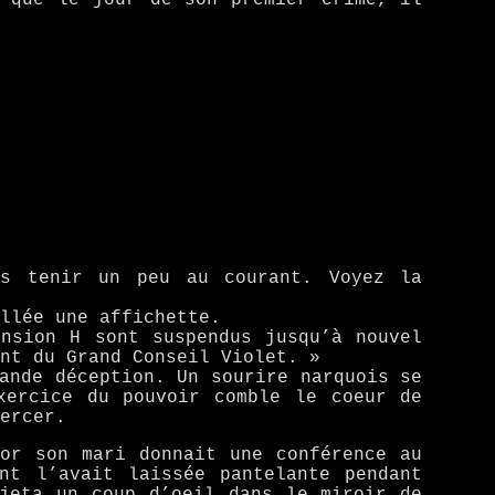
us tenir un peu au courant. Voyez la
llée une affichette.
nsion H sont suspendus jusqu’à nouvel
nt du Grand Conseil Violet. »
ande déception. Un sourire narquois se
xercice du pouvoir comble le coeur de
ercer.
dor son mari donnait une conférence au
nt l’avait laissée pantelante pendant
jeta un coup d’oeil dans le miroir de