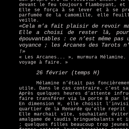
devant le feu toujours flamboyant, et 
Elle se força à se lever et à se pr
parfumée de la camomille, elle feuil
veille.
«Cela m’a fait plaisir de revoir m
Elle a choisi de rester là, pour
épouvantables : ce n’est même pas 
voyance ; les Arcanes des Tarots n
!»
« Les Arcanes... », murmura Mélamine.
voyage à faire. »
26 février (temps H)
Mélamine n’était pas foncièreme
utile. Dans le cas contraire, c’est sa
Après quelques heures d’attente infr
faire transférer via la porte B par le
En dimension H, elle choisit l’invis
quartier de la Renarde qu’elle reprit 
Elle marchait vite, souhaitant évite
amalgame de taudis bringuebalants et i
; quelques filles beaucoup trop jeunes