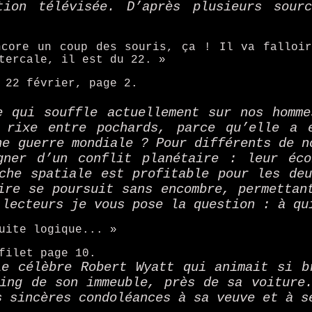
tion télévisée. D’après plusieurs sour
ncore un coup des souris, ça ! Il va falloir
tercale, il est du 22. »
 22 février, page 2.
e qui souffle actuellement sur nos homme
 rixe entre pochards, parce qu’elle a 
ne guerre mondiale ? Pour différents de n
gner d’un conflit planétaire : leur éco
che spatiale est profitable pour les de
ire se poursuit sans encombre, permettan
 lecteurs je vous pose la question : à qu
uite logique... »
filet page 10.
le célèbre Robert Wyatt qui animait si b
ing de son immeuble, près de sa voiture
s sincères condoléances à sa veuve et à s