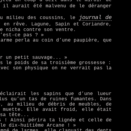
 il aurait été malvenu de le déranger
journal de
au milieu des coussins, le
 en rêve. Lagune, Sapin et Coriandre,
e nicha contre son ventre.
’est-ce pas ? »
larme perla au coin d’une paupière, que
r un petit sauvage... »
s le poids de sa troisième grossesse :
avec son physique on ne verrait pas la
éclairait les sapins que d’une lueur
lus qu’un tas de ruines fumantes. Dans
e, au milieu de débris de meubles, de
 muette. Elle avait froid, elle était
sa tête...
s ! Ainsi périra ta lignée et celle de
le dix-huitième Arcane ! »
empé de larmes, elle claquait des dents