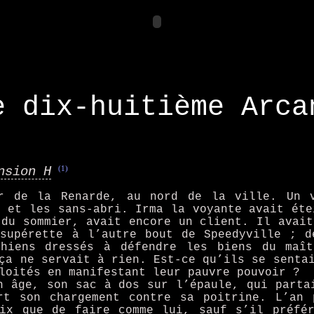
e dix-huitième Arca
(1)
nsion H
r de la Renarde, au nord de la ville. Un v
s et les sans-abri. Irma la voyante avait éte
 du sommier, avait encore un client. Il avait
 supérette à l’autre bout de Speedyville ; d
chiens dressés à défendre les biens du maît
ça ne servait à rien. Est-ce qu’ils se senta
loités en manifestant leur pauvre pouvoir ?
n âge, son sac à dos sur l’épaule, qui parta
rt son chargement contre sa poitrine. L’an 
oix que de faire comme lui, sauf s’il préfér