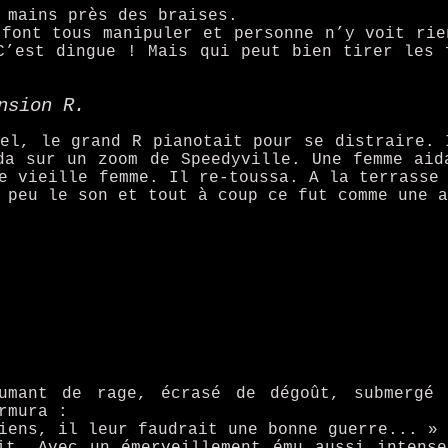
 mains près des braises.
 font tous manipuler et personne n’y voit rie
C’est dingue ! Mais qui peut bien tirer les 
nsion R.
nel, le grand R pianotait pour se distraire. 
da sur un zoom de Speedyville. Une femme aid
e vieille femme. Il re-toussa. A la terrasse
 peu le son et tout à coup ce fut comme une a
umant de rage, écrasé de dégoût, submergé 
rmura :
iens, il leur faudrait une bonne guerre... »
it. Avec un émerveillement ému aussi intens