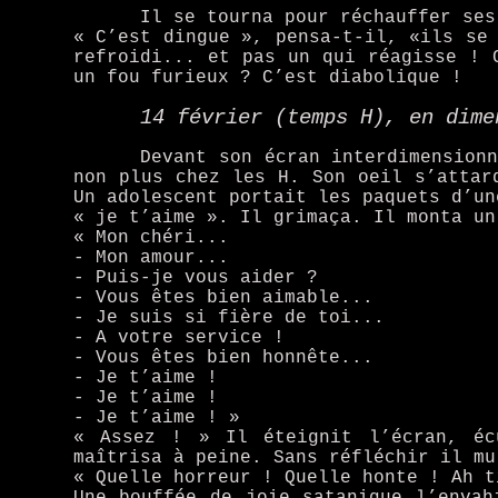
Il se tourna pour réchauffer ses
« C’est dingue », pensa-t-il, «ils se
refroidi... et pas un qui réagisse ! 
un fou furieux ? C’est diabolique !
14 février (temps H), en dime
Devant son écran interdimension
non plus chez les H. Son oeil s’attar
Un adolescent portait les paquets d’un
« je t’aime ». Il grimaça. Il monta un
« Mon chéri...
- Mon amour...
- Puis-je vous aider ?
- Vous êtes bien aimable...
- Je suis si fière de toi...
- A votre service !
- Vous êtes bien honnête...
- Je t’aime !
- Je t’aime !
- Je t’aime ! »
« Assez ! » Il éteignit l’écran, éc
maîtrisa à peine. Sans réfléchir il mu
« Quelle horreur ! Quelle honte ! Ah t
Une bouffée de joie satanique l’envah