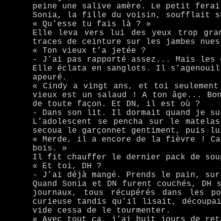
peine une salive amère. Le petit ferai
Sonia, la fille du voisin, soufflait s
« Qu’esse tu fais là ? »
Elle leva vers lui des yeux trop gra
traces de ceinture sur les jambes nues
« Ton vieux t’a jetée ?
- J’ai pas rapporté assez... Mais les 
Elle éclata en sanglots. Il s’agenouil
apeuré.
« Cindy a vingt ans, et toi seulement
vieux est un salaud ! A ton âge... Bo
de toute façon. Et DN, il est où ?
- Dans son lit. Il dormait quand je su
L’adolescent se pencha sur le matela
secoua le garçonnet gentiment, puis lu
« Merde, il a encore de la fièvre ! Ca
bois. »
Il fit chauffer le dernier pack de sou
« Et toi, DH ?
- J’ai déjà mangé. Prends le pain, sur
Quand Sonia et DN furent couchés, DH 
journaux, tous récupérés dans les po
curieuse tandis qu’il lisait, découpa
vide cessa de le tourmenter.
« Avec tout ça, j’ai huit jours de ret