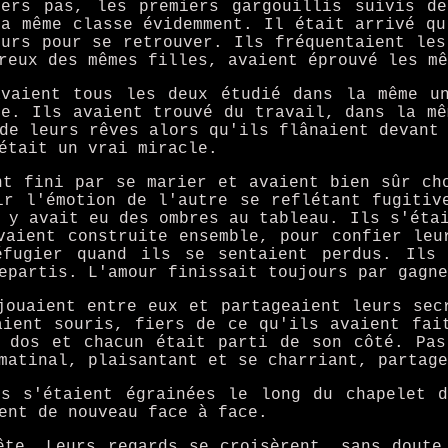
iers pas, les premiers gargouillis suivis de
la même classe évidemment. Il était arrivé qu
ours pour se retrouver. Ils fréquentaient les
reux des mêmes filles, avaient éprouvé les mê
avaient tous les deux étudié dans la même un
te. Ils avaient trouvé du travail, dans la mê
de leurs rêves alors qu'ils flânaient devant
était un vrai miracle.
nt fini par se marier et avaient bien sûr ch
ir l'émotion de l'autre se reflétant fugitiv
 y avait eu des ombres au tableau. Ils s'éta
vaient construite ensemble, pour confier leu
fugier quand ils se sentaient perdus. Ils 
epartis. L'amour finissait toujours par gagne
jouaient entre eux et partageaient leurs sec
aient souris, fiers de ce qu'ils avaient fai
e dos et chacun était parti de son côté. Pas
matinal, plaisantant et se charriant, partage
es s'étaient égrainées le long du chapelet d
ent de nouveau face à face.
ête. Leurs regards se croisèrent, sans doute