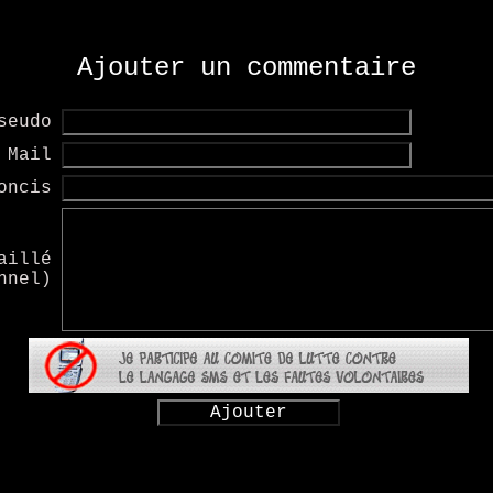
Ajouter un commentaire
seudo
Mail
oncis
aillé
nnel)