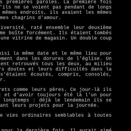
s premières paroles. La première fois
'ils ne se voient pas pendant de longs
 mêmes endroits, ils avaient les mêmes
mes chagrins d'amour.
iversité, raté ensemble leur deuxième
me boîte forcément. Ils étaient tombés
 une vitrine de magasin. Un double coup
oisi la même date et le même lieu pour
ement dans les dorures de l'église. Un
ient retrouvés tous les deux, au milieu
rs doutes et leurs difficultés dans la
s'étaient écoutés, compris, consolés,
r.
rets comme leurs pères. Ce jour-là ils
t et d'avoir toujours été là l'un pour
 longtemps : déjà le lendemain ils se
ant leurs projets pour la journée.
e vies ordinaires semblables à toutes
 pour la dernière fois. Il aurait aimé