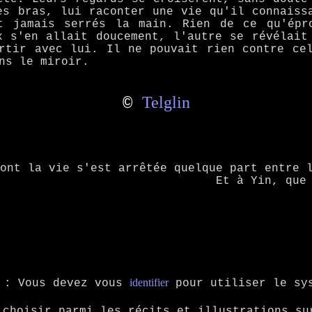
es bras, lui raconter une vie qu'il connaiss
t jamais serrés la main. Rien de ce qu'épr
x s'en allait doucement, l'autre se révélait
rtir avec lui. Il ne pouvait rien contre ce
ns le miroir.
Telglin
©
dont la vie s'est arrêtée quelque part entre 
Et à Yin, que
identifier
: Vous devez vous
pour utiliser le sys
 choisir parmi les récits et illustrations su