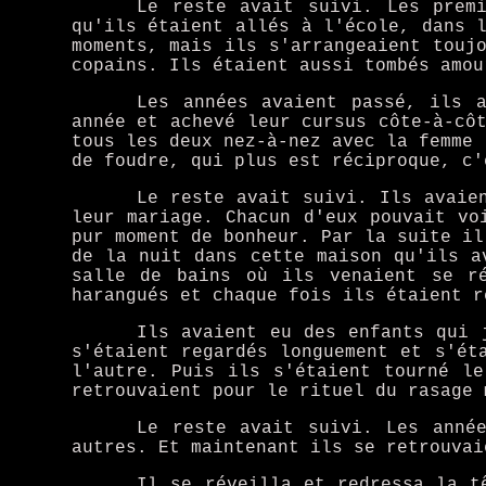
Le reste avait suivi. Les prem
qu'ils étaient allés à l'école, dans 
moments, mais ils s'arrangeaient touj
copains. Ils étaient aussi tombés amou
Les années avaient passé, ils 
année et achevé leur cursus côte-à-cô
tous les deux nez-à-nez avec la femme 
de foudre, qui plus est réciproque, c'
Le reste avait suivi. Ils avaie
leur mariage. Chacun d'eux pouvait vo
pur moment de bonheur. Par la suite il
de la nuit dans cette maison qu'ils a
salle de bains où ils venaient se ré
harangués et chaque fois ils étaient r
Ils avaient eu des enfants qui 
s'étaient regardés longuement et s'ét
l'autre. Puis ils s'étaient tourné l
retrouvaient pour le rituel du rasage 
Le reste avait suivi. Les anné
autres. Et maintenant ils se retrouvai
Il se réveilla et redressa la t