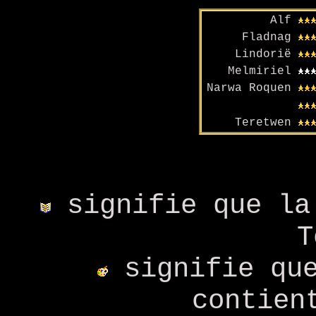
Alf
Fladnag
Lindorië
Melmiriel
Narwa Roquen
Teretwen
signifie que la
T
signifie que
contien