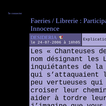
Se connecter
Faeries / Librerie : Partic
Innocence
DESIDERIA
Explicati
le 24-07-2006 à 18h05
Les « Chanteuses d
nom désignant les 
inquiétantes de la
qui s’attaquaient 
peu vertueuses qui
croiser leur chemi
aider à tordre leu