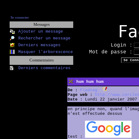
Se connecter
Fa
Messages
Ajouter un message
Rechercher un message
Login :
Derniers messages
Mot de passe :
Masquer l'arborescence
Commentaires
Derniers commentaires
hum hum hum
De :
Fladnag
Page web :
http://www.cercle
Date :
Lundi 22 janvier 2007 
en principe non, quand l'ima
n'est effectuée dessus
test :