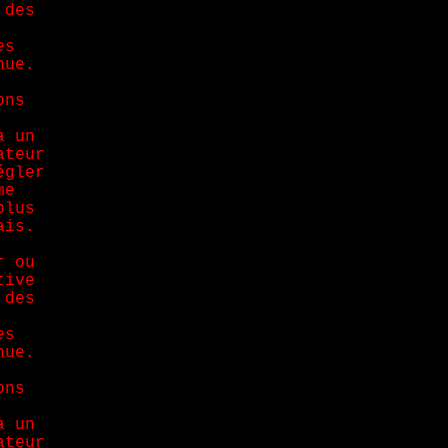
 des
es
nue.
ons
à un
ateur
égler
me
plus
ais.
r ou
tive
 des
es
nue.
ons
à un
ateur