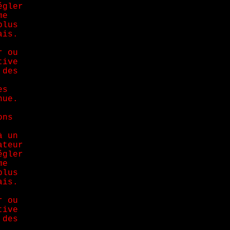
égler
me
plus
ais.
r ou
tive
 des
es
nue.
ons
à un
ateur
égler
me
plus
ais.
r ou
tive
 des