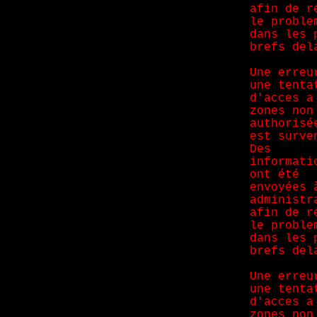
afin de r
le proble
dans les 
brefs del
Une erreu
une tenta
d'acces a
zones non
authorisé
est surve
Des
informati
ont été
envoyées 
administr
afin de r
le proble
dans les 
brefs del
Une erreu
une tenta
d'acces a
zones non