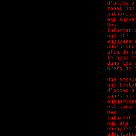
d'acces a
zones non
authorisé
est surve
Des
informati
ont été
envoyées 
administr
afin de r
le proble
dans les 
brefs del
Une erreu
une tenta
d'acces a
zones non
authorisé
est surve
Des
informati
ont été
envoyées 
administr