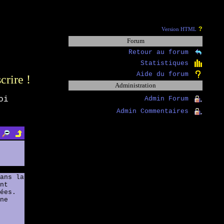
?
Version HTML
Forum
Retour au forum
Statistiques
Aide du forum
scrire !
Administration
oi
Admin Forum
Admin Commentaires
ans la
nt
ées.
ne