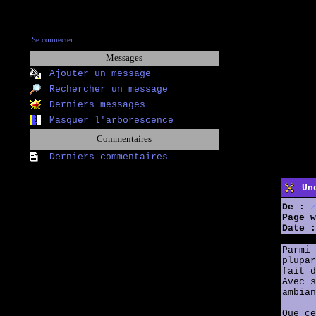
Se connecter
Messages
Ajouter un message
Rechercher un message
Derniers messages
Masquer l'arborescence
Commentaires
Derniers commentaires
Un
De :
z
Page w
Date :
Parmi 
plupar
fait d
Avec s
ambian
Que ce