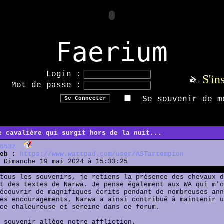
Faerium
Login :
S'in
Mot de passe :
Se souvenir de m
e cavalière qui surgit hors de la nuit...
653z
eb :
https://www.wattpad.com/user/ASTartempion
Dimanche 19 mai 2024 à 15:33:25
tous les souvenirs, je retiens la présence des chevaux d
t des textes de Narwa. Je pense également aux WA qui m'o
écouvrir de magnifiques écrits pendant de nombreuses ann
es encouragements, Narwa a ainsi contribué à maintenir u
ce chaleureuse et sereine dans ce forum.
 souvenir allège notre affliction.