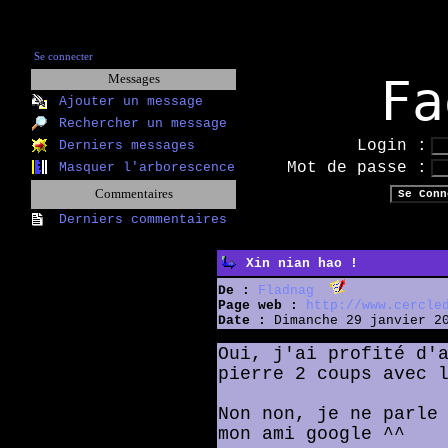
Se connecter
Fa
Messages
Ajouter un message
Rechercher un message
Login :
Derniers messages
Mot de passe :
Masquer l'arborescence
Commentaires
Derniers commentaires
Xin nian hao !
De :
Fladnag
Page web :
http://www.cercle
Date :
Dimanche 29 janvier 20
Oui, j'ai profité d'
pierre 2 coups avec 
Non non, je ne parle
mon ami google ^^