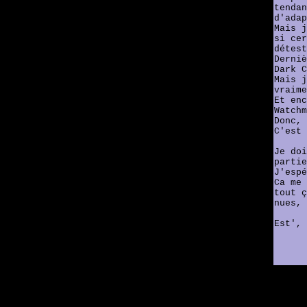
tendan
d'adap
Mais j
si cer
détest
Derniè
Dark C
Mais j
vraime
Et enc
Watchm
Donc, 
C'est 
Je doi
partie
J'espé
Ca me 
tout ç
nues, 
Est', 