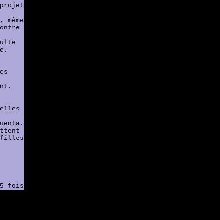
projet
, même
ontre
ulte
e.
cs
nt.
elles
uenta.
ttent
filles
5 fois