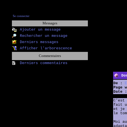
Se connecter
Messages
Ajouter un message
Rechercher un message
Derniers messages
Afficher l'arborescence
Commentaires
Derniers commentaires
Do
De :
E
Page w
Date :
C'est 
fait u
et je 
le tom
Moi au
adapta