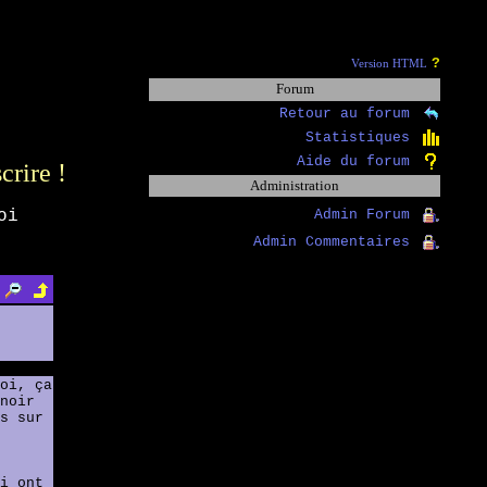
?
Version HTML
Forum
Retour au forum
Statistiques
Aide du forum
scrire !
Administration
oi
Admin Forum
Admin Commentaires
oi, ça
noir
s sur
i ont