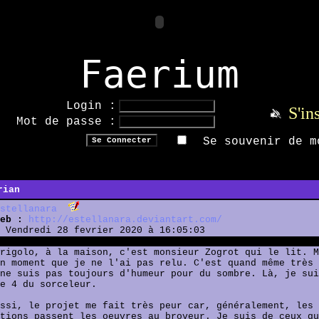
Faerium
Login :
S'in
Mot de passe :
Se souvenir de m
rian
stellanara
eb :
http://estellanara.deviantart.com/
Vendredi 28 fevrier 2020 à 16:05:03
rigolo, à la maison, c'est monsieur Zogrot qui le lit. M
n moment que je ne l'ai pas relu. C'est quand même très 
ne suis pas toujours d'humeur pour du sombre. Là, je sui
e 4 du sorceleur.
ssi, le projet me fait très peur car, généralement, les
tions passent les oeuvres au broyeur. Je suis de ceux qu