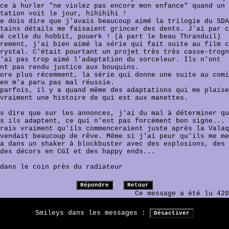
ce à hurler "ne violez pas encore mon enfance" quand un 
tation voit le jour, hihihihi !
e dois dire que j'avais beaucoup aimé la trilogie du SDA
tains détails me faisaient grincer des dents. J'ai par c
é celle du hobbit, pouerk ! (à part le beau Thranduil)
rement, j'ai bien aimé la série qui fait suite au film c
rystal. C'était pourtant un projet très très casse-trogn
'ai pas trop aimé l'adaptation du sorceleur. Ils n'ont
nt pas rendu justice aux bouquins.
ore plus récemment, la série qui donne une suite au comi
en m'a paru pas mal réussie.
parfois, il y a quand même des adaptations qui me plaise
vraiment une histoire de qui est aux manettes.
s dire que sur les annonces, j'ai du mal à déterminer qu
s ils adaptent, ce qui n'est pas forcément bon signe...
rais vraiment qu'ils commenceraient juste après la Valaq
vendait beaucoup de rêve. Même si j'ai peur qu'ils me me
a dans un shaker à blockbuster avec des explosions, des 
des décors en CGI et des happy ends...
dans le coin près du radiateur
Ce message a été lu 420
Smileys dans les messages :