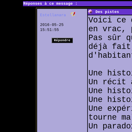
Réponses à ce message :
Des pistes
Estellanara
Voici ce 
2016-05-25
en vrac, 
15:51:55
Pas sûr q
déjà fait
d'habitan
Une histo
Un récit 
Une histo
Une histo
Une expér
tourne ma
Un parado