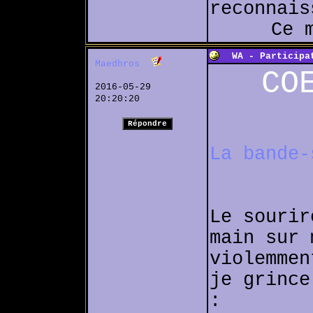
reconnais
Ce 
WA - Participat
Maedhros
CO
2016-05-29
20:20:20
La bande-
Le sourir
main sur 
violemmen
je grince
: