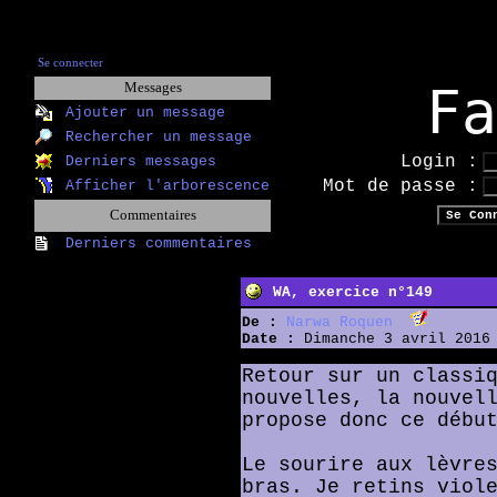
Se connecter
F
Messages
Ajouter un message
Rechercher un message
Login :
Derniers messages
Mot de passe :
Afficher l'arborescence
Commentaires
Derniers commentaires
WA, exercice n°149
De :
Narwa Roquen
Date :
Dimanche 3 avril 2016 
Retour sur un classi
nouvelles, la nouvel
propose donc ce débu
Le sourire aux lèvre
bras. Je retins viol