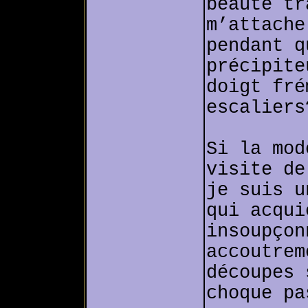
beauté tr
m’attache
pendant q
précipite
doigt fré
escaliers
Si la mod
visite de
je suis u
qui acqui
insoupçon
accoutrem
découpes 
choque pa