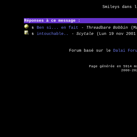
Smileys dans 
Réponses à ce message :
Ben si... en fait
- Threadbare Bobbin
(M
5
intouchable..
- Scytale
(Lun 19 nov 2001
5
Forum basé sur le
Dalai For
Page générée en 5914 
2000-20