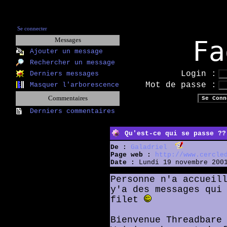
Se connecter
Fa
Messages
Ajouter un message
Rechercher un message
Login :
Derniers messages
Mot de passe :
Masquer l'arborescence
Commentaires
Derniers commentaires
Qu'est-ce qui se passe ??
De :
Galadriel
Page web :
http://www.cercle
Date :
Lundi 19 novembre 2001
Personne n'a accueil
y'a des messages qui
filet
Bienvenue Threadbare