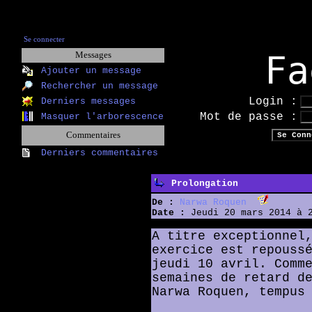
Se connecter
Fa
Messages
Ajouter un message
Rechercher un message
Login :
Derniers messages
Mot de passe :
Masquer l'arborescence
Commentaires
Derniers commentaires
Prolongation
De :
Narwa Roquen
Date :
Jeudi 20 mars 2014 à 
A titre exceptionnel
exercice est repouss
jeudi 10 avril. Comm
semaines de retard d
Narwa Roquen, tempus