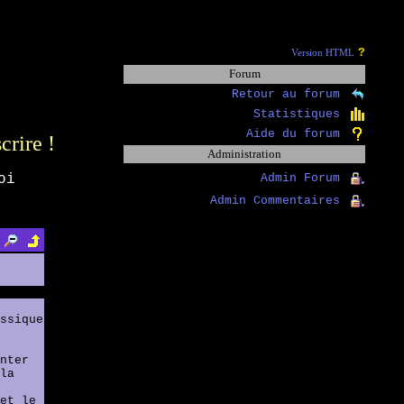
?
Version HTML
Forum
Retour au forum
Statistiques
Aide du forum
scrire !
Administration
oi
Admin Forum
Admin Commentaires
ssique
nter
la
et le