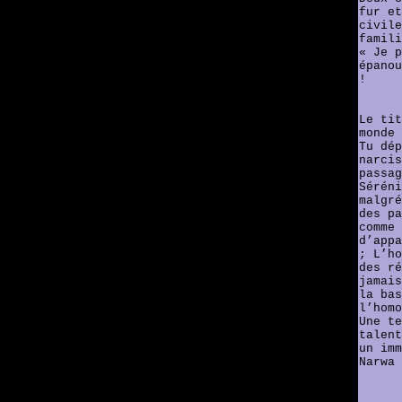
fur et
civile
famil
« Je p
épanou
!
Le tit
monde 
Tu dép
narcis
passag
Séréni
malgré
des pa
comme 
d’appa
; L’ho
des ré
jamais
la bas
l’homo
Une te
talent
un imm
Narwa 