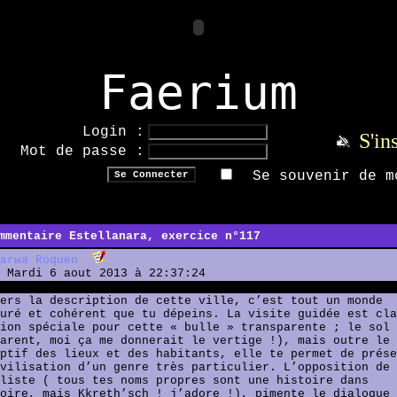
Faerium
Login :
S'in
Mot de passe :
Se souvenir de m
mmentaire Estellanara, exercice n°117
arwa Roquen
Mardi 6 aout 2013 à 22:37:24
ers la description de cette ville, c’est tout un monde
uré et cohérent que tu dépeins. La visite guidée est cla
ion spéciale pour cette « bulle » transparente ; le sol
arent, moi ça me donnerait le vertige !), mais outre le
ptif des lieux et des habitants, elle te permet de prése
vilisation d’un genre très particulier. L’opposition de 
liste ( tous tes noms propres sont une histoire dans
oire, mais Kkreth’sch ! j’adore !), pimente le dialogue 