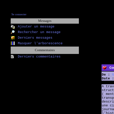
Se connecter
Messages
Ajouter un message
Rechercher un message
Derniers messages
Masquer l'arborescence
Commentaires
Derniers commentaires
Co
De :
N
Date :
A trav
struct
( ment
transp
descri
une ci
journa
l’hist