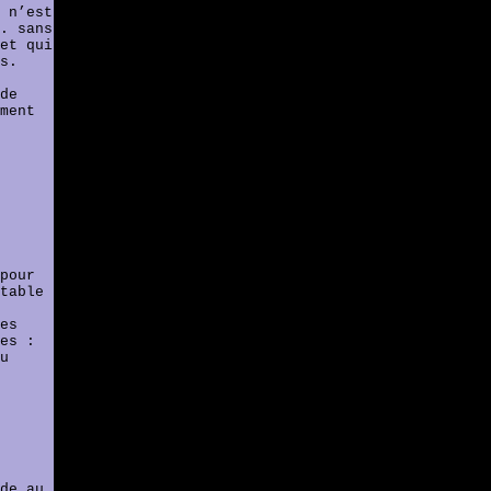
 n’est
. sans
et qui
s.
de
ment
pour
table
es
es :
u
de au