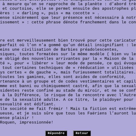
 à mesure qu’on se rapproche de la planète : d’abord trè
 et courtoise, elle se permet ensuite des apostrophes pl
ières : « darling », puis « ma cocotte » .
ense sincèrement que leur présence est nécessaire à notr
issement » : cette phrase dénote franchement dans le con
re est merveilleusement bien trouvé pour cette caricatur
parfait où l’on n’a gommé qu’un détail insignifiant : le
eins une civilisation de Barbies préadolescentes,
siques, toutes formatées sur le même modèle ( bien vu le
e obligé des nouvelles arrivantes par la « Maison de la
té », pour « libérer » leur mode de pensée, ce qui évoqu
 tout certaines techniques de « rééducation » utilisées 
ys certes « de gauche », mais furieusement totalitaires.
toutes les gamines, elles sont avides de conformité,
rtenance à un groupe et de codes vestimentaires et capil
mme est banni ou chimiquement castré, afin que la sexual
sidentes reste confiné au stade du miroir, et ne se conf
 à la Différence, le risque de la rencontre avec l’Autre
e de la sexualité adulte. A ce titre, le plaidoyer pour
sexualité est édifiant.
lle société me fait frémir ! Mais ta fiction est extrême
ueuse, et je suis sûre que tous les Faëriens l’auront lu
ense plaisir !
Roquen, impressionnée!