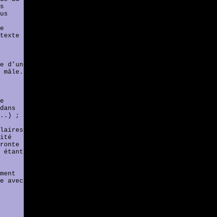
s
us
e
texte
e d’un
 mâle.
e
dans
..) ;
laires
ité
ronte
 étant
ment
e avec