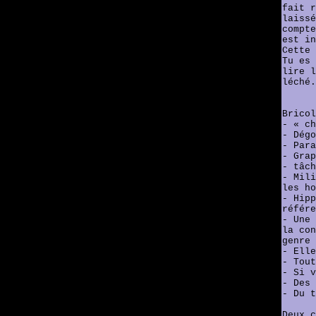
fait r
laissé
compte
est in
Cette 
Tu es 
lire l
léché.
Bricol
- « ch
- Dégo
- Para
- Grap
- tâch
- Mili
les ho
- Hipp
référe
- Une 
la con
genre 
- Elle
- Tout
- Si v
- Des 
- Du t
Deux c