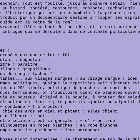
ebondir. Tout est fouillé, jusqu’au moindre détail, rien
 au hasard, société, ressources, écologie, technologie..
r l’historique qui sert de préambule à la présentation, 
troduit par un documentaire destiné à frapper les esprit
guide est la reine de la com’ !
vraiment allée au bout de ton idée, et je suis curieuse 
’intrigue qui se déroulera dans ce contexte particulière
es :
erché » qui que ce fut : fût
utant : dégoûtant
itre : paraître
illons : grappillons
es de sang : taches !
tantes... aux visages marqués : au visage marqué ; idem 
mmes politiques, quoique la répétition soit sûrement évi
ies du 20° siècle, politique de gauche : ce sont des
nces terriennes, or l’auditoire vient de planètes divers
vie de bouseux, éclairé à la bougie, à brouter des salad
struction est limite ; tu pourrais ajouter un adjectif d
« condamné » ( à brouter)
 chie des arcs en ciel et pètent : elles chient
e à l’heure : tout
otre société c’est si géniale : « c’ » en trop
silhouettes en robes blanches : en robe blanche
emps pour les pardonner : leur pardonner
hoses m’ont interpellée : le changement de ton de la gui