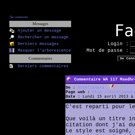
Se connecter
Fa
Messages
Ajouter un message
Rechercher un message
Login :
Derniers messages
Mot de passe :
Masquer l'arborescence
Commentaires
Derniers commentaires
Commentaire WA 117 Maedhr
De :
Estellanara
Page web :
http://estellanar
Date :
Lundi 15 avril 2013 à 
C'est reparti pour l
Que voilà un titre i
citation dont j'ai d
Le style est soigné,