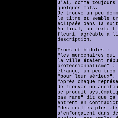
J'ai, comme toujours
quelques mots.
Je trouve un peu dom
le titre et semble t
eclipsée dans la sui
Au final, un texte f
fleuri, agréable à l
description.
Trucs et bidules :
"les mercenaires qui
la Ville étaient rép
professionnalisme" :
étrange, un peu trop
"pour leur sérieux".
"Après chaque représ
de trouver un audite
se produit systémati
pas rare" dit que ça
entrent en contradic
"des ruelles plus ét
s'enfonçaient dans d