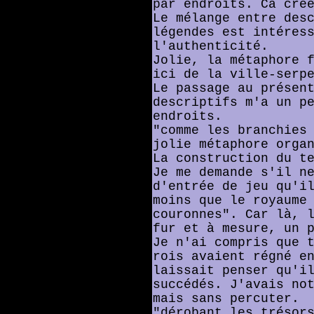
par endroits. Ca cré
Le mélange entre des
légendes est intéres
l'authenticité.
Jolie, la métaphore 
ici de la ville-serp
Le passage au présen
descriptifs m'a un p
endroits.
"comme les branchies
jolie métaphore orga
La construction du t
Je me demande s'il n
d'entrée de jeu qu'i
moins que le royaume
couronnes". Car là, 
fur et à mesure, un 
Je n'ai compris que 
rois avaient régné e
laissait penser qu'i
succédés. J'avais no
mais sans percuter.
"dérobant les trésor