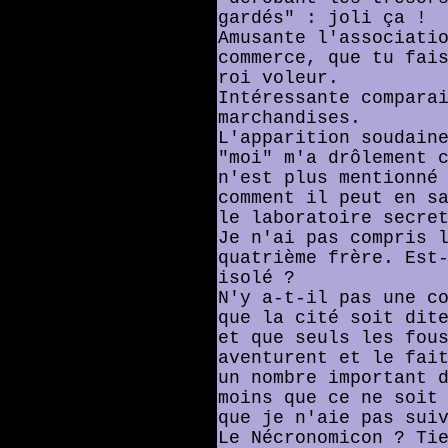
gardés" : joli ça !
Amusante l'associati
commerce, que tu fai
roi voleur.
Intéressante compara
marchandises.
L'apparition soudain
"moi" m'a drôlement 
n'est plus mentionné
comment il peut en s
le laboratoire secre
Je n'ai pas compris 
quatrième frère. Est
isolé ?
N'y a-t-il pas une c
que la cité soit dit
et que seuls les fou
aventurent et le fai
un nombre important 
moins que ce ne soit
que je n'aie pas sui
Le Nécronomicon ? Ti