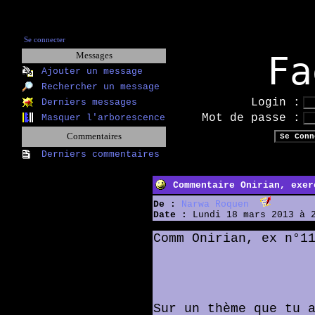
Se connecter
Fa
Messages
Ajouter un message
Rechercher un message
Login :
Derniers messages
Mot de passe :
Masquer l'arborescence
Commentaires
Derniers commentaires
Commentaire Onirian, exer
De :
Narwa Roquen
Date :
Lundi 18 mars 2013 à 
Comm Onirian, ex n°1
Sur un thème que tu 