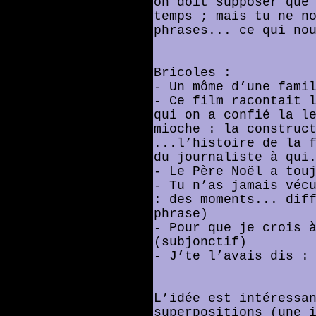
on doit supposer que
temps ; mais tu ne n
phrases... ce qui no
Bricoles :
- Un môme d’une fami
- Ce film racontait 
qui on a confié la l
mioche : la construc
...l’histoire de la 
du journaliste à qui
- Le Père Noël a tou
- Tu n’as jamais véc
: des moments... dif
phrase)
- Pour que je crois 
(subjonctif)
- J’te l’avais dis :
L’idée est intéressa
superpositions (une 