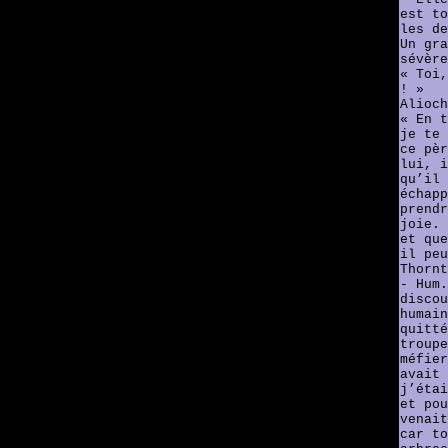
est to
les de
Un gra
sévère
« Toi,
! »
Alioch
« En t
je te 
ce pèr
lui, i
qu’il 
échapp
prendr
joie. 
et que
il peu
Thornt
- Hum.
discou
humain
quitté
troupe
méfier
avait 
j’étai
et pou
venait
car to