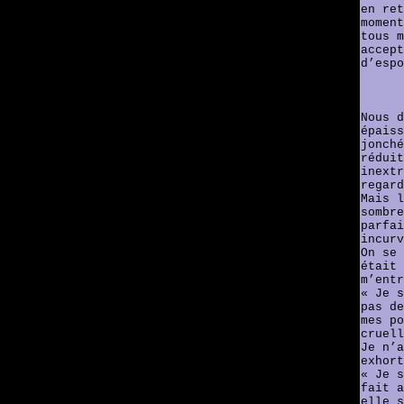
en ret
moment
tous m
accept
d’espo
Nous d
épaiss
jonché
réduit
inextr
regard
Mais l
sombre
parfai
incurv
On se 
était 
m’entr
« Je s
pas de
mes po
cruell
Je n’a
exhort
« Je s
fait a
elle s