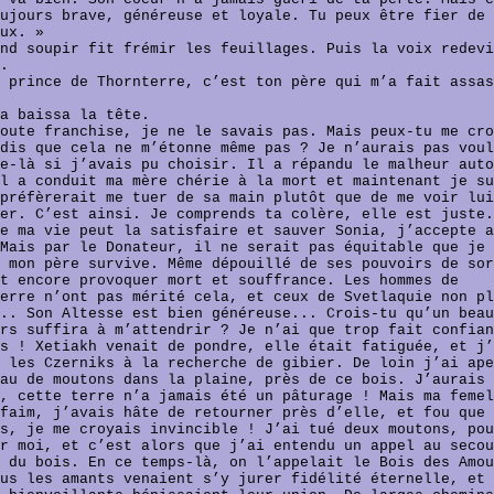
ujours brave, généreuse et loyale. Tu peux être fier de 
ux. »
nd soupir fit frémir les feuillages. Puis la voix redevi
.
 prince de Thornterre, c’est ton père qui m’a fait assas
a baissa la tête.
oute franchise, je ne le savais pas. Mais peux-tu me cro
dis que cela ne m’étonne même pas ? Je n’aurais pas voul
e-là si j’avais pu choisir. Il a répandu le malheur auto
l a conduit ma mère chérie à la mort et maintenant je su
préfèrerait me tuer de sa main plutôt que de me voir lui
er. C’est ainsi. Je comprends ta colère, elle est juste.
e ma vie peut la satisfaire et sauver Sonia, j’accepte a
Mais par le Donateur, il ne serait pas équitable que je 
 mon père survive. Même dépouillé de ses pouvoirs de sor
t encore provoquer mort et souffrance. Les hommes de
erre n’ont pas mérité cela, et ceux de Svetlaquie non pl
.. Son Altesse est bien généreuse... Crois-tu qu’un beau
rs suffira à m’attendrir ? Je n’ai que trop fait confian
s ! Xetiakh venait de pondre, elle était fatiguée, et j’
 les Czerniks à la recherche de gibier. De loin j’ai ape
au de moutons dans la plaine, près de ce bois. J’aurais 
, cette terre n’a jamais été un pâturage ! Mais ma femel
faim, j’avais hâte de retourner près d’elle, et fou que
s, je me croyais invincible ! J’ai tué deux moutons, pou
r moi, et c’est alors que j’ai entendu un appel au secou
 du bois. En ce temps-là, on l’appelait le Bois des Amou
us les amants venaient s’y jurer fidélité éternelle, et 