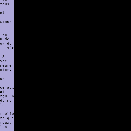
tous
nt
siner
ire si
u de
ur de
is sûr
 Si
vec
meure
cier,
us !
ce aux
ai
rçu un
dû me
le
r elle
rs qui
reux,
les