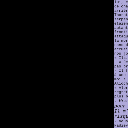
lui, e
de cha
arrièr
Thornt
serpen
étaien
autant
fronti
attaqu
la mor
sans d
accuei
nos jo
« Ils.
- « Je
pas pr
- Il f
à une 
moi ! 
Alioch
« Alor
regret
plus b
Hem
-
pour
Il m
risq
- Nous
Nadiev