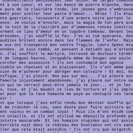
 bienveillants bénissaient leur union. De larges chemins
nt à son coeur, et sur les bancs de pierre blanche, dans
e pure de la clairière ronde, les jeunes gens s’embrassa
ment pour sceller leur pacte d’amour... Hélas ! Ils étai
nte guerriers, recouverts d’une armure noire portant le 
once. Je voulus m’envoler, mais la magie de ton père ava
é le toit de la clairière par d’immenses ronces inextric
ormant ce lieu d’amour en un lugubre tombeau. Devant leu
dressées, j’ai soufflé le feu. J’en ai tué quarante, don
audites brûlent encore dans les flammes de l’enfer. Mais
e eux ont transpercé mon ventre fragile. Leurs épées éta
onnées. Je suis tombé, en pensant à Xetiakh qui m’attend
n. J’ai souffert le martyre, terrassé de douleurs térébr
t de longues heures, incapable même de bouger une seule 
corcher mes assassins ! Ils ont contemplé mon agonie
inable en chantant et en plaisantant. Ils n’ont même pas
sion de m’achever pour abréger mon calvaire ! Et moi, Go
nifique, j’ai pleuré. Non pas sur moi... J’ai pleuré sur
femelle injustement abandonnée, j’ai pleuré sur notre oe
in qui ne verrait peut-être jamais le jour... et je les 
s, tous, et j’ai maudit ce lieu de torture et j’ai implo
ur pour que la race humaine me paye au centuple ces larm
oir !
st que lorsque j’eus enfin rendu mon dernier souffle qu’
t me trancher le cou, sans doute pour faire accroire qu’
ent vaincu en un combat loyal ! Puis ils m’ont évidé com
re volaille, et ils ont utilisé ma dépouille profanée po
inistre mascarade. Et les humains stupides qui ont assis
terrible nuit dans le château des Svetlakov ont cru sans
ller que cela était possible ! Ils ont cru que Golgotch 