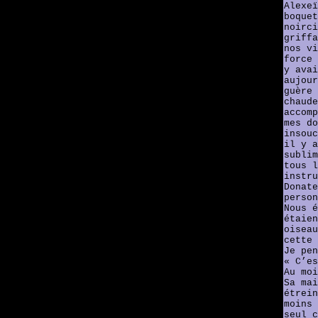
Alexeï
boquet
noirci
griffa
nos vi
force 
y avai
aujour
guère 
chaude
accomp
mes do
insouc
il y a
sublim
tous l
instru
Donate
person
Nous é
étaien
oiseau
cette 
Je pe
« C’es
Au moi
Sa mai
étrein
moins 
seul c