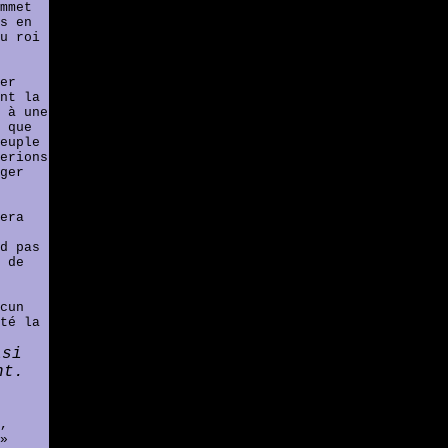
mmet
s en
u roi
er
nt la
 à une
 que
euple
erions
ger
era
d pas
 de
cun
té la
isi
nt.
,
»