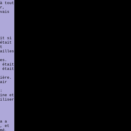
à tout
r,
vais
it si
était
t
ailles
es.
 était
 était
ière.
air
:
ine et
iliser
a a
, et
mé,