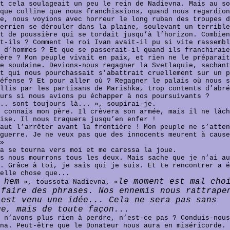
t cela soulageait un peu le rein de Nadievna. Mais au so
que colline que nous franchissions, quand nous regardion
e, nous voyions avec horreur le long ruban des troupes d
errien se dérouler dans la plaine, soulevant un terrible
t de poussière qui se tordait jusqu’à l’horizon. Combien
t-ils ? Comment le roi Ivan avait-il pu si vite rassembl
 d’hommes ? Et que se passerait-il quand ils franchiraie
ère ? Mon peuple vivait en paix, et rien ne le préparait
e soudaine. Devions-nous regagner la Svetlaquie, sachant
t qui nous pourchassait s’abattrait cruellement sur un p
éfense ? Et pour aller où ? Regagner le palais où nous s
llis par les partisans de Marishka, trop contents d’abré
urs si nous avions pu échapper à nos poursuivants ?
.. sont toujours là... », soupirai-je.
 connais mon père. Il crèvera son armée, mais il ne lâch
ise. Il nous traquera jusqu’en enfer !
aut l’arrêter avant la frontière ! Mon peuple ne s’atten
guerre. Je ne veux pas que des innocents meurent à cause
»
a se tourna vers moi et me caressa la joue.
s nous mourrons tous les deux. Mais sache que je n’ai au
. Grâce à toi, je sais qui je suis. Et te rencontrer a é
elle chose que...
 hem
le moment est mal cho
», toussota Nadievna, «
 faire des phrases. Nos ennemis nous rattrape
’est venu une idée... Cela ne sera pas sans
ue, mais de toute façon...
 n’avons plus rien à perdre, n’est-ce pas ? Conduis-nous
na. Peut-être que le Donateur nous aura en miséricorde. 