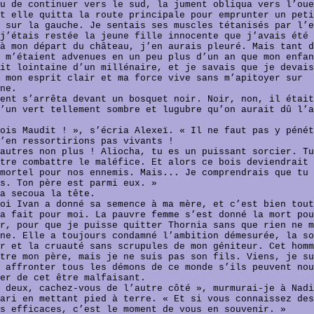
u de continuer vers le sud, la jument obliqua vers l’oue
t elle quitta la route principale pour emprunter un peti
 sur la gauche. Je sentais ses muscles tétanisés par l’e
j’étais restée la jeune fille innocente que j’avais été
à mon départ du château, j’en aurais pleuré. Mais tant d
 m’étaient advenues en un peu plus d’un an que mon enfan
it lointaine d’un millénaire, et je savais que je devais
 mon esprit clair et ma force vive sans m’apitoyer sur
ne.
ent s’arrêta devant un bosquet noir. Noir, non, il était
’un vert tellement sombre et lugubre qu’on aurait dû l’a
ois Maudit ! », s’écria Alexeï. « Il ne faut pas y pénét
’en ressortirions pas vivants !
autres non plus ! Aliocha, tu es un puissant sorcier. Tu
tre combattre le maléfice. Et alors ce bois deviendrait 
mortel pour nos ennemis. Mais... Je comprendrais que tu
s. Ton père est parmi eux. »
a secoua la tête.
oi Ivan a donné sa semence à ma mère, et c’est bien tout
a fait pour moi. La pauvre femme s’est donné la mort pou
r, pour que je puisse quitter Thornia sans que rien ne m
ne. Elle a toujours condamné l’ambition démesurée, la so
r et la cruauté sans scrupules de mon géniteur. Cet homm
tre mon père, mais je ne suis pas son fils. Viens, je su
 affronter tous les démons de ce monde s’ils peuvent nou
er de cet être malfaisant.
 deux, cachez-vous de l’autre côté », murmurai-je à Nadi
ari en mettant pied à terre. « Et si vous connaissez des
s efficaces, c’est le moment de vous en souvenir. »