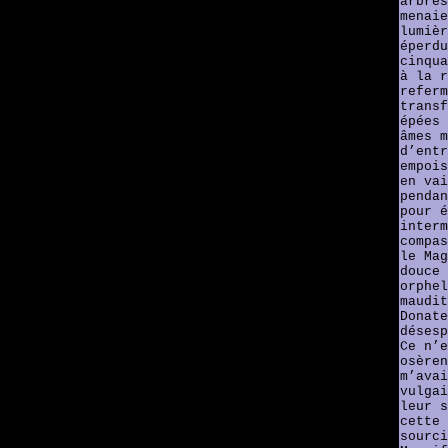
arbres
menaie
lumièr
éperdu
cinqua
à la r
referm
transf
épées 
âmes m
d’entr
empois
en vai
pendan
pour é
interm
compas
le Mag
douce 
orphel
maudit
Donate
désesp
Ce n’e
osèren
m’avai
vulgai
leur s
cette 
sourci