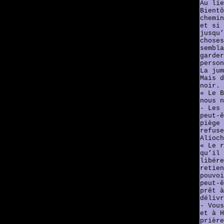
Au lie
Bientô
chemin
et si 
jusqu’
choses
sembla
garder
person
La jum
Mais d
noir.
« Le B
nous n
- Les 
peut-ê
piège 
refuse
Alioch
« Le r
qu’il 
libére
retien
pouvoi
peut-ê
prêt à
délivr
- Vous
et à H
prière