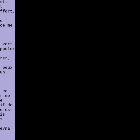
st.
t
ffort,
e
ce me
 vert.
ppeler
rer,
 peux
un
 ce
r me
e
if de
e est
is
s
evna