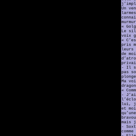
j’impl
Un ven
larmes
connai
murmur
« Golg
Le sil
voix g
« C’es
pris m
leurs 
de moi
d’atro
privai
- Il s
pas so
plonge
Ma voi
dragon
« Comm
- J’ai
l’éclo
lui, j
et moi
qu’une
bravou
mais j
- Soxt
comme 
- Elle