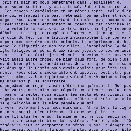
 prit ma main et nous pénétrâmes dans l’épaisseur du
eau. Aucun sentier n’y était tracé. Entre les arbres au 
, les ronces s’emmêlaient en un réseau serré, toile d’ar
nte qui entravait nos pas, retenait nos manches et écorc
sages. Nous avancions pourtant d’un même pas, comme si u
irrésistible nous entraînait au coeur de cet horrible li
t la volonté de survivre, certes, mais quand j’y repense
d’hui... Le temps a rongé mes forces, et je ne quitte pl
le coin du feu, où je tricote inlassablement de bonnes v
s pour mes arrière-petits enfants. Le crépitement du boi
agne le cliquetis de mes aiguilles. J’apprivoise la doul
igts fatigués en pensant aux rires joyeux de ces enfants
iants... Où en étais-je ? Ah oui. La volonté de survivre
vait aussi autre chose, de bien plus fort, de bien plus
e, de bien plus extraordinaire. Je crois que nous ressen
es deux que le Destin nous avait choisis pour être ses
ments. Nous étions inexorablement appelés, peut-être par
ur lui-même... Une impérieuse volonté surhumaine à laque
ne n’aurait pu se soustraire...
changeâmes un regard aussi déterminé qu’inquiet. Nos pas
t bruyants, mais alentour régnait un silence absolu. Pas
, pas un insecte, nous étions les seuls êtres vivants da
végétation hostile qui semblait s’être refermée sur elle
nse qu’Aliocha eut la même pensée que moi.
t vers notre mort que nous marchons. Affrontons-la digne
ns nos ennemis n’en tireront-ils aucune gloire. »
n se fit plus ferme sur la mienne, et je lui rendis son
te. La vie comporte bien des mystères. Parfois, même l’ê
téméraire peut se comporter en héros. Quand le danger es
hoix possible, alors la peur n’a plus aucune prise. Elle