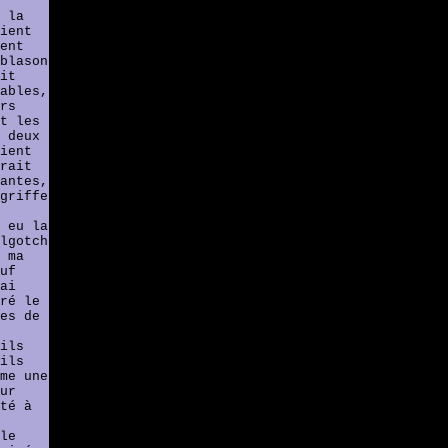
 la
ient
ent
blason
it
ables,
rs
t les
 deux
ient
rait
antes,
griffe
 eu la
lgotch
 ma
uf
ai
ré le
es de
ils
ils
me une
ur
té à
le