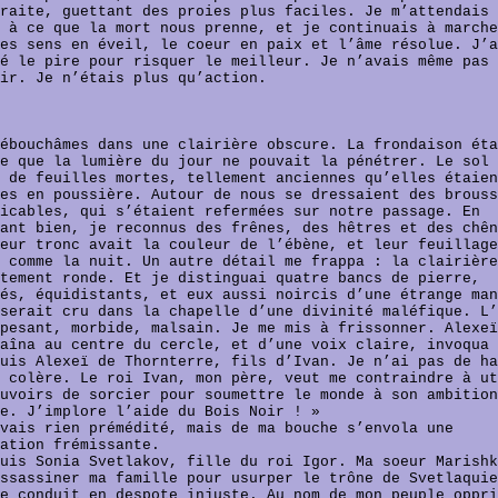
raite, guettant des proies plus faciles. Je m’attendais 
 à ce que la mort nous prenne, et je continuais à marche
es sens en éveil, le coeur en paix et l’âme résolue. J’a
é le pire pour risquer le meilleur. Je n’avais même pas
ir. Je n’étais plus qu’action.
ébouchâmes dans une clairière obscure. La frondaison éta
e que la lumière du jour ne pouvait la pénétrer. Le sol 
 de feuilles mortes, tellement anciennes qu’elles étaien
es en poussière. Autour de nous se dressaient des brouss
icables, qui s’étaient refermées sur notre passage. En
ant bien, je reconnus des frênes, des hêtres et des chên
eur tronc avait la couleur de l’ébène, et leur feuillage
 comme la nuit. Un autre détail me frappa : la clairière
tement ronde. Et je distinguai quatre bancs de pierre,
és, équidistants, et eux aussi noircis d’une étrange man
serait cru dans la chapelle d’une divinité maléfique. L’
pesant, morbide, malsain. Je me mis à frissonner. Alexeï
aîna au centre du cercle, et d’une voix claire, invoqua 
uis Alexeï de Thornterre, fils d’Ivan. Je n’ai pas de ha
 colère. Le roi Ivan, mon père, veut me contraindre à ut
uvoirs de sorcier pour soumettre le monde à son ambition
e. J’implore l’aide du Bois Noir ! »
vais rien prémédité, mais de ma bouche s’envola une
ation frémissante.
uis Sonia Svetlakov, fille du roi Igor. Ma soeur Marishk
ssassiner ma famille pour usurper le trône de Svetlaquie
e conduit en despote injuste. Au nom de mon peuple oppri