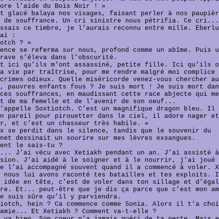
ore l’aide du Bois Noir ! »
t glacé balaya nos visages, faisant perler à nos paupièr
 de souffrance. Un cri sinistre nous pétrifia. Ce cri...
ssais ce timbre, je l’aurais reconnu entre mille. Eberlu
ai :
otch ? »
ence se referma sur nous, profond comme un abîme. Puis u
rave s’éleva dans l’obscurité.
t ici qu’ils m’ont assassiné, petite fille. Ici qu’ils o
a vie par traîtrise, pour me rendre malgré moi complice 
crimes odieux. Quelle miséricorde venez-vous chercher au
, pauvres enfants fous ? Je suis mort ! Je suis mort dan
ces souffrances, en maudissant cette race abjecte qui me
t de ma femelle et de l’avenir de son oeuf...
’appelle Soxtiotch. C’est un magnifique dragon bleu. Il 
n pareil pour pirouetter dans le ciel, il adore nager et
r, et c’est un chasseur très habile. »
x se perdit dans le silence, tandis que le souvenir du
net dessinait un sourire sur mes lèvres exsangues.
ent le sais-tu ?
... J’ai vécu avec Xetiakh pendant un an. J’ai assisté à
sion. J’ai aidé à le soigner et à le nourrir, j’ai joué 
e l’ai accompagné souvent quand il a commencé à voler. X
 nous lui avons raconté tes batailles et tes exploits. I
 idée en tête, c’est de voler dans ton sillage et d’égal
re. Et... peut-être que je dis ça parce que c’est mon am
e suis sûre qu’il y parviendra.
iotch, hein ? Ca commence comme Sonia. Alors il t’a choi
amie... Et Xetiakh ? Comment va-t-elle ?
 va bien. Son coeur n’a jamais guéri de ta perte. Mais e