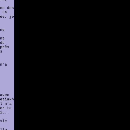
es des
 Je
ée, je
ne
nt
de
près
s
n’a
avec
etiakh
l n’a
er ta
i...
sie
lle