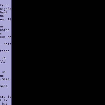
tronc
aignée
hait
ne
eu. Il
us
estes
s
eur de
. Mais
tions
 le
lle
 un
ns
-même.
ment.
tre le
t le
 bat