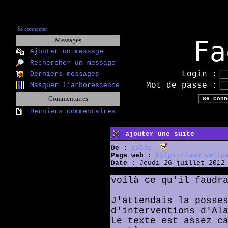
Se connecter
Fa
Messages
Ajouter un message
Rechercher un message
Login :
Derniers messages
Mot de passe :
Masquer l'arborescence
Commentaires
Derniers commentaires
ajouter une suite
De :
z653z
Page web :
https://www.wattp
Date :
Jeudi 26 juillet 2012 
voilà ce qu'il faudr
J'attendais la posse
d'interventions d'Al
Le texte est assez c