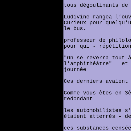
tous dégoulinants de
Ludivine rangea l’ou
Curieux pour quelqu'
le bus.
professeur de philol
pour qui - répétitio
"On se reverra tout 
l'amphithéâtre" - et
journée
Ces derniers avaient
Comme vous êtes en 3
redondant
les automobilistes s
étaient atterrés - d
ces substances censé