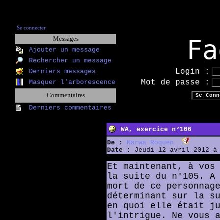
Se connecter
Fa
Messages
Ajouter un message
Rechercher un message
Login :
Derniers messages
Mot de passe :
Masquer l'arborescence
Commentaires
Derniers commentaires
WA, exercice n°106
De :
Narwa Roquen
Date :
Jeudi 12 avril 2012 à 
Et maintenant, à vos
la suite du n°105. A
mort de ce personnag
déterminant sur la s
en quoi elle était j
l'intrigue. Ne vous 