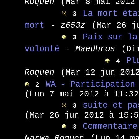
Roquen
(Mar 8 mai 2012
La mort éta
3
mort
- z653z
(Mar 26 j
Paix sur la
3
volonté
- Maedhros
(Di
Pl
4
Roquen
(Mar 12 jun 201
WA - Participation
2
(Lun 7 mai 2012 à 11:32
suite et pa
3
(Mar 26 jun 2012 à 15:5
Commentaire
3
Narwa Roquen
(Lun 14 m