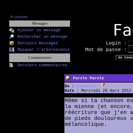
Se connecter
Fa
Messages
Ajouter un message
Rechercher un message
Login :
Derniers messages
Mot de passe :
Masquer l'arborescence
Commentaires
Derniers commentaires
Parole Parole
De :
Maedhros
Date :
Mercredi 28 mars 2012 
Même si ta chanson e
la mienne (et encore
réécriture que j’en 
de pieds douloureux 
mélancolique.