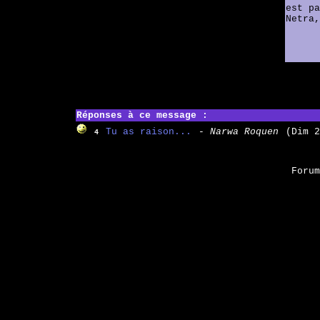
est pa
Netra,
Réponses à ce message :
Tu as raison...
- Narwa Roquen
(Dim 2
4
Foru