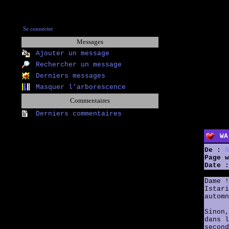
Se connecter
Messages
Ajouter un message
Rechercher un message
Derniers messages
Masquer l'arborescence
Commentaires
Derniers commentaires
WA
De :
N
Page w
Date :
Dame !
Istari
automn
Sinon,
dans l
second