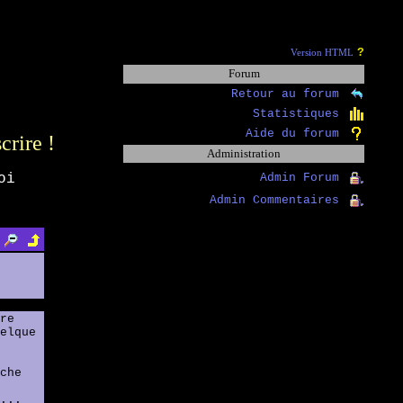
?
Version HTML
Forum
Retour au forum
Statistiques
Aide du forum
scrire !
Administration
oi
Admin Forum
Admin Commentaires
re
elque
che
...