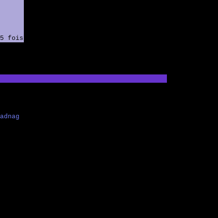
5 fois
adnag