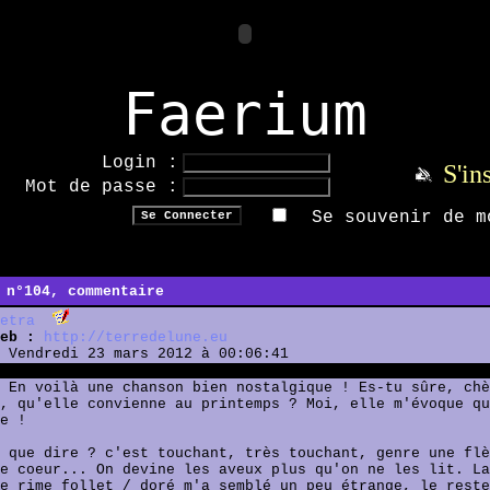
Faerium
Login :
S'in
Mot de passe :
Se souvenir de m
 n°104, commentaire
etra
eb :
http://terredelune.eu
Vendredi 23 mars 2012 à 00:06:41
 En voilà une chanson bien nostalgique ! Es-tu sûre, chè
, qu'elle convienne au printemps ? Moi, elle m'évoque qu
e !
 que dire ? c'est touchant, très touchant, genre une flè
e coeur... On devine les aveux plus qu'on ne les lit. La
e rime follet / doré m'a semblé un peu étrange, le reste