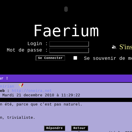
Faerium
Login :
S'in
Mot de passe :
Se souvenir de m
ur !
nirian
eb :
http://oneira.net
Mardi 21 decembre 2010 à 11:29:22
n été, parce que c'est pas naturel.
n, trivialiste.