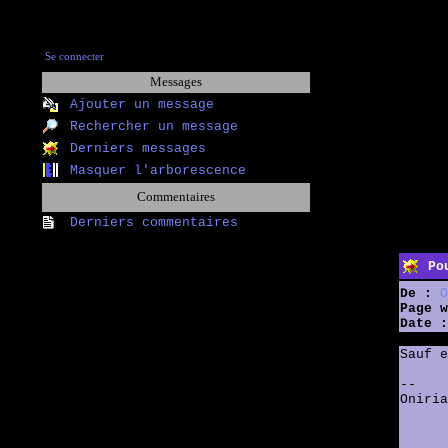
Se connecter
Messages
Ajouter un message
Rechercher un message
Derniers messages
Masquer l'arborescence
Commentaires
Derniers commentaires
Po
De :
O
Page w
Date :
Sauf e
--
Oniria