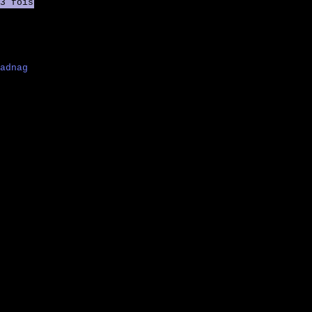
3 fois
adnag