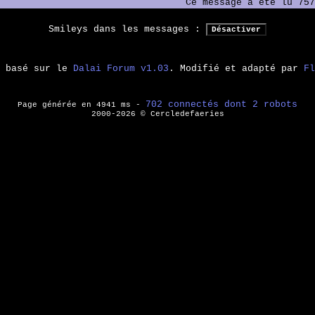
Ce message a été lu 757
Smileys dans les messages :
m basé sur le
Dalai Forum v1.03
. Modifié et adapté par
Fl
702 connectés dont 2 robots
Page générée en 4941 ms -
2000-2026 © Cercledefaeries