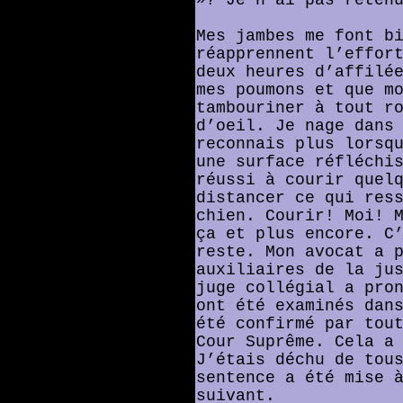
Mes jambes me font b
réapprennent l’effor
deux heures d’affilé
mes poumons et que m
tambouriner à tout r
d’oeil. Je nage dans
reconnais plus lorsq
une surface réfléchi
réussi à courir quel
distancer ce qui res
chien. Courir! Moi! 
ça et plus encore. C
reste. Mon avocat a 
auxiliaires de la ju
juge collégial a pro
ont été examinés dan
été confirmé par tou
Cour Suprême. Cela a
J’étais déchu de tou
sentence a été mise 
suivant.