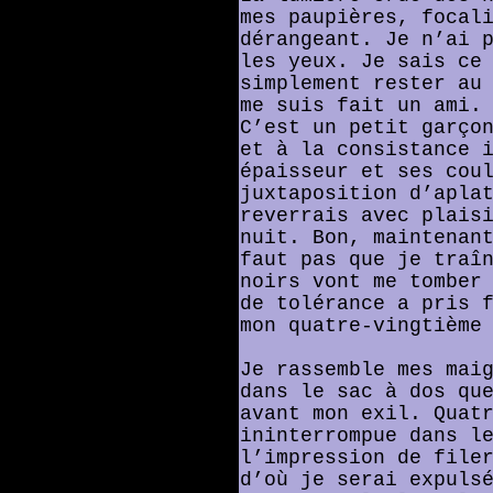
mes paupières, focal
dérangeant. Je n’ai 
les yeux. Je sais ce
simplement rester au
me suis fait un ami.
C’est un petit garço
et à la consistance 
épaisseur et ses cou
juxtaposition d’apla
reverrais avec plais
nuit. Bon, maintenan
faut pas que je traî
noirs vont me tomber
de tolérance a pris 
mon quatre-vingtième
Je rassemble mes mai
dans le sac à dos qu
avant mon exil. Quat
ininterrompue dans l
l’impression de file
d’où je serai expuls