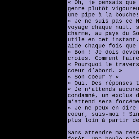
« Oh, je pensais que
genre plutôt vigoure
une pipe à la bouche
« Je ne suis pas ce 
voyage chaque nuit, 
charme, au pays du S
utile en cet instant
aide chaque fois que
« Bon ! Je dois deve
croies. Comment fair
« Pourquoi le traver
coeur d’abord. »
« Son coeur ? »
« Oui. Des réponses 
« Je n’attends aucun
condamné, un exclus 
m’attend sera forcém
« Je ne peux en dire
coeur, suis-moi ! Si
plus loin à partir d
Sans attendre ma réa
forêt. Une houle naî