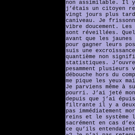
non assimilable. Il 
j’étais un citoyen r
vingt jours plus tar
caniveau. Je frisson
vibre doucement. Les
sont réveillées. Que
avant que les jaunes
pour gagner leurs po
suis une excroissanc
quantième non signif
statistiques. J’ouvr
pesamment plusieurs 
débouche hors du com
me pique les yeux ma
Je parviens même à s
pourri. J’ai jeté mo
depuis que j’ai épui
filtrante il y a deu
pas immédiatement mo
reins et le système 
sacrément en cas d’e
ce qu’ils entendaien
»? Je n’ai pas reten