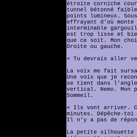
étroite corniche cou
tunnel bétonné faibl
points lumineux. Sou
effrayant d’où monte
interminable gargoui
est trop lisse et bi
que ce soit. Mon cho
Droite ou gauche.
« Tu devrais aller v
La voix me fait surs
Une voix que je reco
se tient dans l’angl
vertical. Nemo. Mon 
Sommeil.
« Ils vont arriver. 
minutes. Dépêche-toi
Il n’y a pas de répo
La petite silhouette