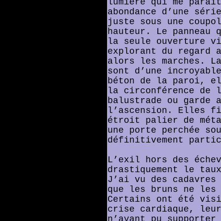
lumière qui me paraî
abondance d’une séri
juste sous une coupo
hauteur. Le panneau 
la seule ouverture v
explorant du regard 
alors les marches. L
sont d’une incroyabl
béton de la paroi, e
la circonférence de 
balustrade ou garde 
l’ascension. Elles f
étroit palier de mét
une porte perchée so
définitivement parti
L’exil hors des éche
drastiquement le tau
J’ai vu des cadavres
que les bruns ne les
Certains ont été vis
crise cardiaque, leu
n’ayant pu supporter