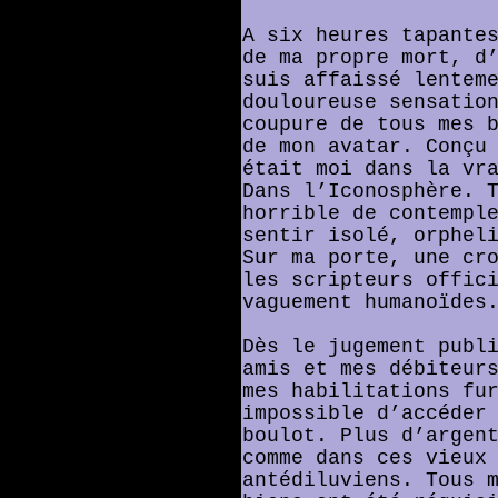
A six heures tapante
de ma propre mort, d
suis affaissé lentem
douloureuse sensatio
coupure de tous mes 
de mon avatar. Conçu
était moi dans la vr
Dans l’Iconosphère. 
horrible de contempl
sentir isolé, orphel
Sur ma porte, une cr
les scripteurs offic
vaguement humanoïdes
Dès le jugement publ
amis et mes débiteur
mes habilitations fu
impossible d’accéder
boulot. Plus d’argen
comme dans ces vieux
antédiluviens. Tous 