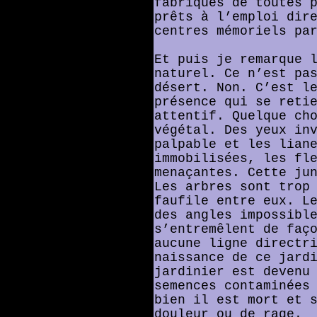
fabriqués de toutes 
prêts à l’emploi dir
centres mémoriels pa
Et puis je remarque 
naturel. Ce n’est pa
désert. Non. C’est l
présence qui se reti
attentif. Quelque ch
végétal. Des yeux in
palpable et les lian
immobilisées, les fl
menaçantes. Cette ju
Les arbres sont trop
faufile entre eux. L
des angles impossibl
s’entremêlent de faç
aucune ligne directr
naissance de ce jard
jardinier est devenu
semences contaminées
bien il est mort et 
douleur ou de rage.