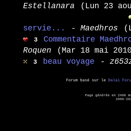
Estellanara
(Lun 23 ao
servie...
- Maedhros
(
Commentaire Maedhr
3
Roquen
(Mar 18 mai 201
beau voyage
- z653
3
Forum basé sur le
Dalai For
Page générée en 2496 
2000-20