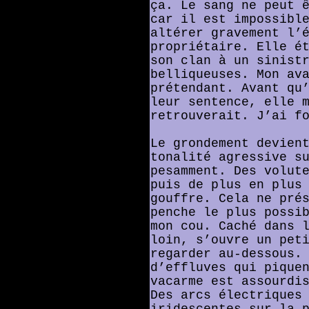
ça. Le sang ne peut 
car il est impossibl
altérer gravement l’
propriétaire. Elle é
son clan à un sinist
belliqueuses. Mon av
prétendant. Avant qu
leur sentence, elle 
retrouverait. J’ai f
Le grondement devien
tonalité agressive s
pesamment. Des volut
puis de plus en plus
gouffre. Cela ne pré
penche le plus possi
mon cou. Caché dans 
loin, s’ouvre un pet
regarder au-dessous.
d’effluves qui pique
vacarme est assourdi
Des arcs électriques
iridescentes sur la 