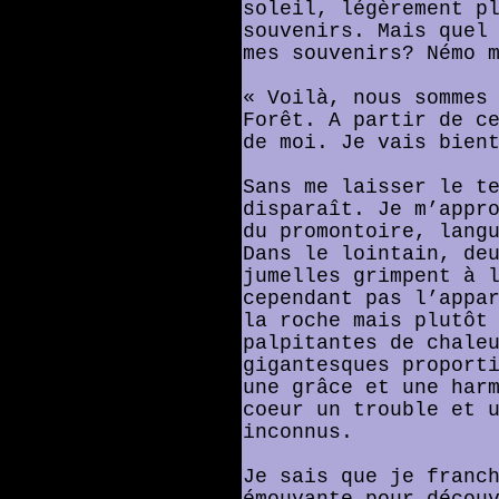
soleil, légèrement p
souvenirs. Mais quel
mes souvenirs? Némo 
« Voilà, nous sommes
Forêt. A partir de c
de moi. Je vais bien
Sans me laisser le t
disparaît. Je m’appr
du promontoire, lang
Dans le lointain, de
jumelles grimpent à 
cependant pas l’appa
la roche mais plutôt
palpitantes de chale
gigantesques proport
une grâce et une har
coeur un trouble et 
inconnus.
Je sais que je franc
émouvante pour décou