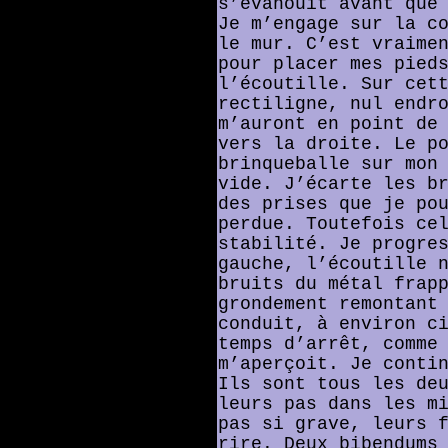
s’évanouit avant que
Je m’engage sur la c
le mur. C’est vraime
pour placer mes pied
l’écoutille. Sur cet
rectiligne, nul endr
m’auront en point de
vers la droite. Le p
brinqueballe sur mon
vide. J’écarte les b
des prises que je po
perdue. Toutefois ce
stabilité. Je progre
gauche, l’écoutille 
bruits du métal frap
grondement remontant
conduit, à environ c
temps d’arrêt, comme
m’aperçoit. Je conti
Ils sont tous les de
leurs pas dans les m
pas si grave, leurs 
rire. Deux bibendums