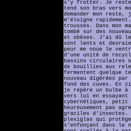
s’y frotter. Je rest
tend son bras vers m
demander mon reste, 
m’éloigne rapidement
trousses. Dans mon m
tombé sur des nouvea
et obèses. J’ai dû l
sont lents et devrai
peur me noue le vent
d’une unité de recyc
bassins circulaires 
de bouillies aux rel
fermentent quelque t
nouveau digérées par
fond des cuves. En z
je repère un bulbe à
vers lui en essayant
cybernétiques, petit
heureusement pas agr
graciles d’insectes.
plexiglas qui protèg
s’enfonçant dans le 
sont scellés à la pa