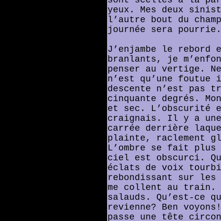
yeux. Mes deux sinis
l’autre bout du cham
journée sera pourrie
J’enjambe le rebord 
branlants, je m’enfo
penser au vertige. N
n’est qu’une foutue 
descente n’est pas t
cinquante degrés. Mo
et sec. L’obscurité 
craignais. Il y a un
carrée derrière laqu
plainte, raclement g
L’ombre se fait plus
ciel est obscurci. Q
éclats de voix tourb
rebondissant sur les
me collent au train.
salauds. Qu’est-ce q
revienne? Ben voyons
passe une tête circo