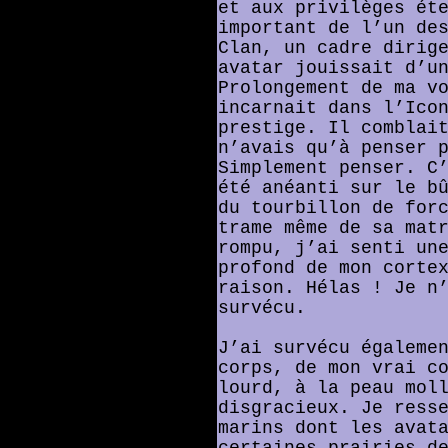
et aux privilèges ét
important de l’un de
Clan, un cadre dirig
avatar jouissait d’u
Prolongement de ma v
incarnait dans l’Ico
prestige. Il comblai
n’avais qu’à penser 
Simplement penser. C
été anéanti sur le b
du tourbillon de for
trame même de sa mat
rompu, j’ai senti un
profond de mon corte
raison. Hélas ! Je n
survécu.
J’ai survécu égaleme
corps, de mon vrai c
lourd, à la peau mol
disgracieux. Je ress
marins dont les avat
certaines prairies d