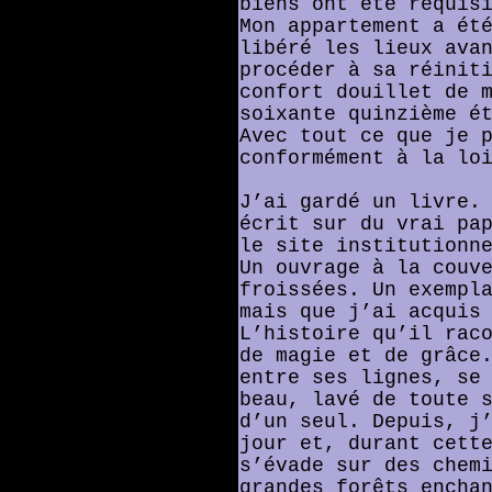
biens ont été réquis
Mon appartement a ét
libéré les lieux ava
procéder à sa réinit
confort douillet de 
soixante quinzième é
Avec tout ce que je 
conformément à la lo
J’ai gardé un livre.
écrit sur du vrai pa
le site institutionn
Un ouvrage à la couv
froissées. Un exempl
mais que j’ai acquis
L’histoire qu’il rac
de magie et de grâce
entre ses lignes, se
beau, lavé de toute 
d’un seul. Depuis, j
jour et, durant cett
s’évade sur des chem
grandes forêts encha