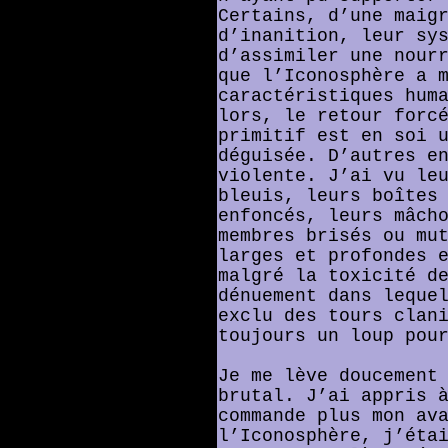
Certains, d’une maig
d’inanition, leur sy
d’assimiler une nour
que l’Iconosphère a 
caractéristiques hum
lors, le retour forc
primitif est en soi 
déguisée. D’autres e
violente. J’ai vu le
bleuis, leurs boîtes
enfoncés, leurs mâch
membres brisés ou mu
larges et profondes 
malgré la toxicité d
dénuement dans leque
exclu des tours clan
toujours un loup pou
Je me lève doucement
brutal. J’ai appris 
commande plus mon av
l’Iconosphère, j’éta