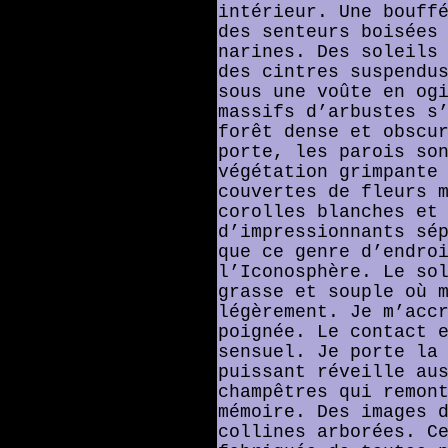
intérieur. Une bouff
des senteurs boisées
narines. Des soleils
des cintres suspendu
sous une voûte en og
massifs d’arbustes s
forêt dense et obscu
porte, les parois so
végétation grimpante
couvertes de fleurs 
corolles blanches et
d’impressionnants sé
que ce genre d’endro
l’Iconosphère. Le so
grasse et souple où 
légèrement. Je m’acc
poignée. Le contact 
sensuel. Je porte la
puissant réveille au
champêtres qui remon
mémoire. Des images 
collines arborées. C