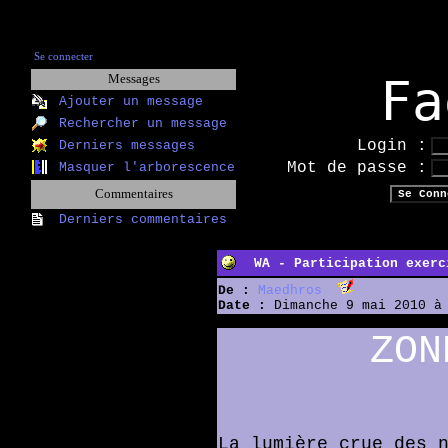
Se connecter
Fa
Messages
Ajouter un message
Rechercher un message
Login :
Derniers messages
Mot de passe :
Masquer l'arborescence
Commentaires
Derniers commentaires
WA - Participation exerc
De :
Maedhros
Date :
Dimanche 9 mai 2010 à 
ZON
La lumière crue des 