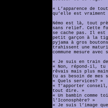
« L’apparence de tou
qu’elle est vraiment
Némo est là, tout pr
sans relief. Cette f
se cache pas. Il est
petit garçon à la ti
pyjama à gros bouton
trahissent une matur
commune mesure avec 
« Je suis en train d
« Non, répond-il, tu
rêvais mais plus mai
tu as besoin de mes 
« Quels services? »
« T’apporter conseil
tout dire. »
« Un bambin comme to
l’Iconosphère? »
« Je suis l’image qu