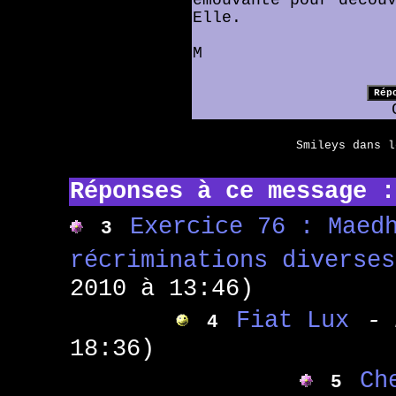
Elle.
M
Smileys dans 
Réponses à ce message :
Exercice 76 : Maed
3
récriminations diverses
2010 à 13:46)
Fiat Lux
- 
4
18:36)
Ch
5