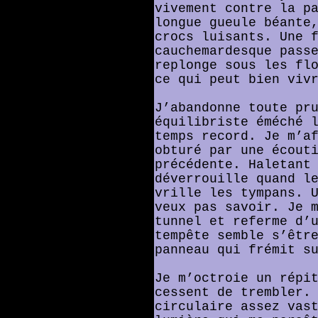
vivement contre la p
longue gueule béante
crocs luisants. Une 
cauchemardesque pass
replonge sous les fl
ce qui peut bien viv
J’abandonne toute pr
équilibriste éméché 
temps record. Je m’a
obturé par une écout
précédente. Haletant
déverrouille quand l
vrille les tympans. 
veux pas savoir. Je 
tunnel et referme d’
tempête semble s’êtr
panneau qui frémit s
Je m’octroie un répi
cessent de trembler.
circulaire assez vas