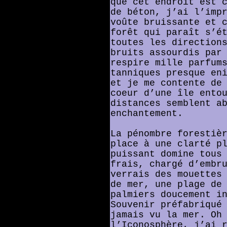
que cet endroit est 
de béton, j’ai l’imp
voûte bruissante et 
forêt qui paraît s’é
toutes les direction
bruits assourdis par
respire mille parfum
tanniques presque en
et je me contente de
coeur d’une île ento
distances semblent a
enchantement.
La pénombre forestiè
place à une clarté p
puissant domine tous
frais, chargé d’embr
verrais des mouettes
de mer, une plage de
palmiers doucement i
Souvenir préfabriqué
jamais vu la mer. Oh
l’Iconosphère, j’ai 