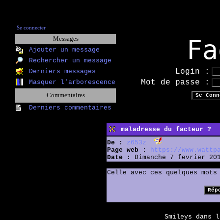
Se connecter
Fa
Messages
Ajouter un message
Rechercher un message
Login :
Derniers messages
Mot de passe :
Masquer l'arborescence
Commentaires
Derniers commentaires
maladresse du facteur ?
De :
z653z
Page web :
https://www.wattp
Date :
Dimanche 7 fevrier 201
Celle avec ces quelques mots
Smileys dans 