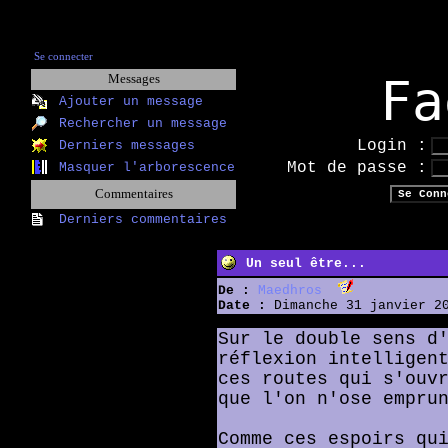
Se connecter
Fa
Messages
Ajouter un message
Rechercher un message
Login :
Derniers messages
Mot de passe :
Masquer l'arborescence
Commentaires
Derniers commentaires
Un seul être...
De :
Maedhros
Date :
Dimanche 31 janvier 20
Sur le double sens d
réflexion intelligen
ces routes qui s'ouv
que l'on n'ose empru
Comme ces espoirs qu