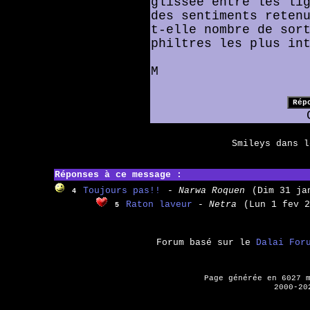
glissée entre les li
des sentiments reten
t-elle nombre de sor
philtres les plus in
M
Smileys dans 
Réponses à ce message :
Toujours pas!!
- Narwa Roquen
(Dim 31 ja
4
Raton laveur
- Netra
(Lun 1 fev 2
5
Forum basé sur le
Dalai For
Page générée en 6027 
2000-20