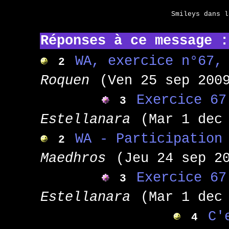
Smileys dans 
Réponses à ce message :
WA, exercice n°67,
2
Roquen
(Ven 25 sep 200
Exercice 67
3
Estellanara
(Mar 1 dec
WA - Participation
2
Maedhros
(Jeu 24 sep 2
Exercice 67
3
Estellanara
(Mar 1 dec
C'
4