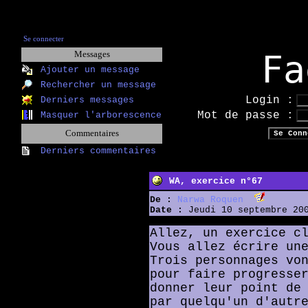
Se connecter
Fa
Messages
Ajouter un message
Rechercher un message
Login :
Derniers messages
Mot de passe :
Masquer l'arborescence
Commentaires
Derniers commentaires
WA, exercice n°67
De :
Narwa Roquen
Date :
Jeudi 10 septembre 200
Allez, un exercice c
Vous allez écrire un
Trois personnages vo
pour faire progresse
donner leur point de
par quelqu'un d'autr