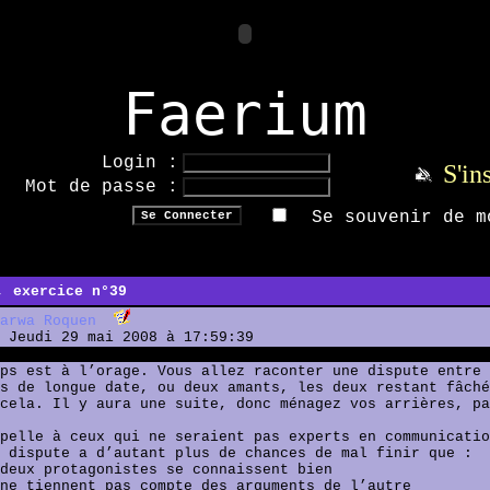
Faerium
Login :
S'in
Mot de passe :
Se souvenir de m
, exercice n°39
arwa Roquen
Jeudi 29 mai 2008 à 17:59:39
ps est à l’orage. Vous allez raconter une dispute entre 
s de longue date, ou deux amants, les deux restant fâché
cela. Il y aura une suite, donc ménagez vos arrières, pa
pelle à ceux qui ne seraient pas experts en communicatio
 dispute a d’autant plus de chances de mal finir que :
deux protagonistes se connaissent bien
ne tiennent pas compte des arguments de l’autre