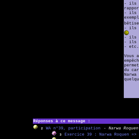
- ils 
rappor
- ils 
exempl
bêtise
- ils 
- ils 
- ils 
- etc.
Vous a
empêch
permet
du car
Narwa 
quelqu
Réponses à ce message :
WA n°39, participation
- Narwa Roquen
2
Exercice 39 : Narwa Roquen => 
3