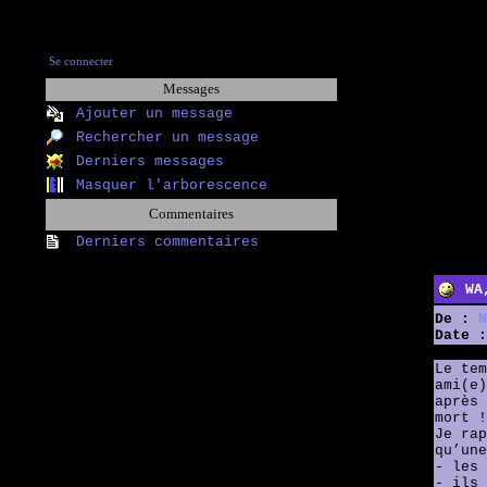
Se connecter
Messages
Ajouter un message
Rechercher un message
Derniers messages
Masquer l'arborescence
Commentaires
Derniers commentaires
WA
De :
N
Date :
Le tem
ami(e)
après 
mort !
Je rap
qu’une
- les 
- ils 