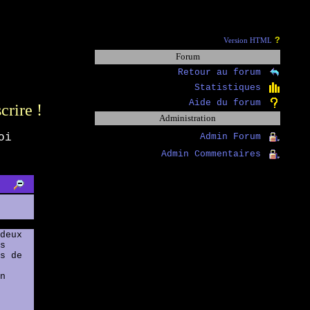
?
Version HTML
Forum
Retour au forum
Statistiques
Aide du forum
scrire !
Administration
oi
Admin Forum
Admin Commentaires
deux
s
s de
n