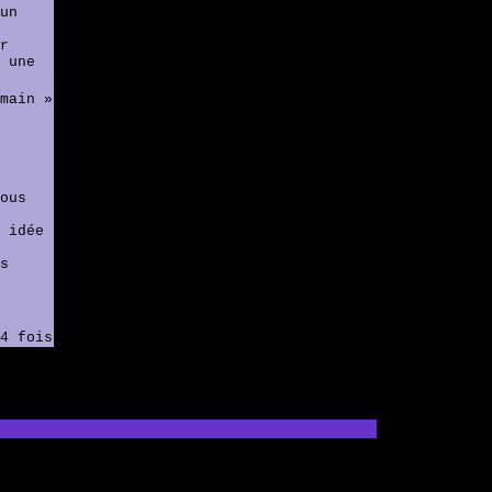
un
r
 une
main »
ous
 idée
s
4 fois