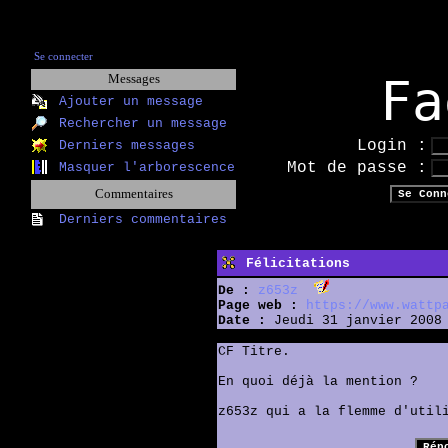
Se connecter
Fa
Messages
Ajouter un message
Rechercher un message
Login :
Derniers messages
Mot de passe :
Masquer l'arborescence
Commentaires
Derniers commentaires
Félicitations
De :
z653z
Page web :
https://www.wattp
Date :
Jeudi 31 janvier 2008 
CF Titre.
En quoi déjà la mention ?
z653z qui a la flemme d'util