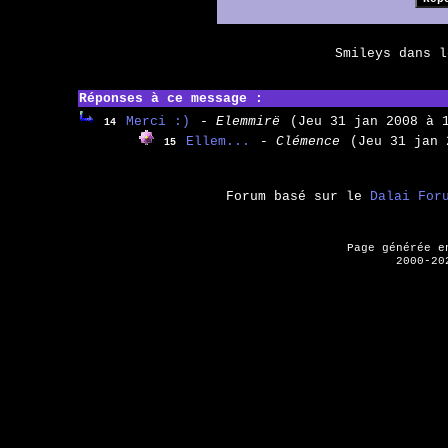
Smileys dans 
Réponses à ce message :
Merci :)
- Elemmirë
(Jeu 31 jan 2008 à 
14
Ellem...
- Clémence
(Jeu 31 jan 
15
Forum basé sur le
Dalai For
Page générée 
2000-20