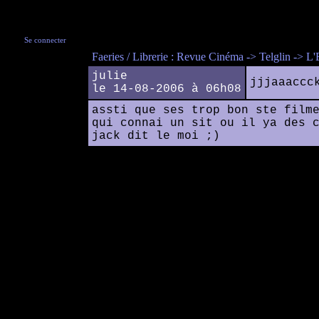
Se connecter
Faeries / Librerie : Revue Cinéma -> Telglin -> L
julie
jjjaaaccc
le 14-08-2006 à 06h08
assti que ses trop bon ste film
qui connai un sit ou il ya des 
jack dit le moi ;)