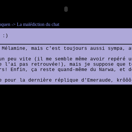
oquen -> La malédiction du chat
 :)
 Mélamine, mais c'est toujours aussi sympa, a
un peu vite (il me semble même avoir repéré u
e l'ai pas retrouvée!), mais je suppose que t
rs! Enfin, ça reste quand-même du Narwa, et d
e pour la dernière réplique d'Emeraude, krôôô