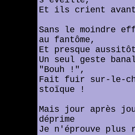
s'éveille,
Et ils crient avan
Sans le moindre ef
au fantôme,
Et presque aussitô
Un seul geste bana
"Bouh !",
Fait fuir sur-le-c
stoïque !
Mais jour après jo
déprime
Je n'éprouve plus 