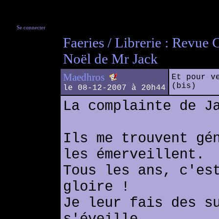
Se connecter
Faeries / Librerie : Revue 
Noël de Mr Jack
Maedhros
Et pour v
(bis)
le 08-12-2007 à 20h44
La complainte de J
Ils me trouvent gé
les émerveillent.
Tous les ans, c'es
gloire !
Je leur fais des s